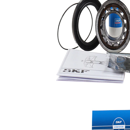
Artikelnamn
Artikelnummer
Antal
Lager
SKF01126
1
Lager
SKF02101
1
Klistermärke
SKF02810
1
Servicebok
SKF02989
1
Servicebok
SKF03107
1
Servicebok
SKF03193
1
Sprint
SKF03326
1
Packbox
SKF03383
2
Packning,
SKF04285
1
cylinderfoder
Fett
SKF04866
1
Monteringspasta
SKF04940
1
Monteringspasta
SKF04960
1