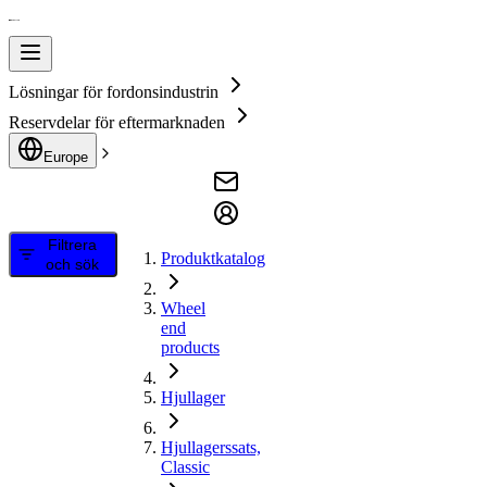
Lösningar för fordonsindustrin
Reservdelar för eftermarknaden
Europe
Filtrera
Produktkatalog
och sök
Wheel
end
products
Hjullager
Hjullagerssats,
Classic