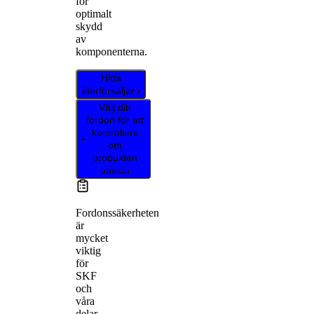
för
optimalt
skydd
av
komponenterna.
Hitta
återförsäljare
Välj ditt
fordon för att
kontrollera
om
produkten
passar
Fordonssäkerheten
är
mycket
viktig
för
SKF
och
våra
delar