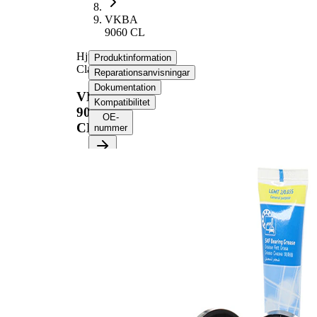
VKBA
9060 CL
Hjullagerssats,
Produktinformation
Classic
Reparationsanvisningar
Dokumentation
VKBA
Kompatibilitet
9060
OE-
CL
nummer
Produktinformation
Egenskap
Värde
Bredd 1
16 mm
Bredd 2
16 mm
Kompletteringsartikel/tilläggsinfo
med
2
packbox
Ytterdiameter 1
62 mm
Ytterdiameter 2
62 mm
Innerdiameter 1
30 mm
Innerdiameter 2
30 mm
Produktlista