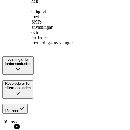
helt
i
enlighet
med
SKFs
anvisningar
och
fordonets
monteringsanvisningar.
Lösningar för
fordonsindustrin
Reservdelar för
eftermarknaden
Läs mer
Följ oss