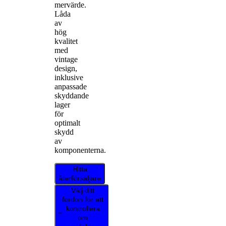
mervärde.
Låda
av
hög
kvalitet
med
vintage
design,
inklusive
anpassade
skyddande
lager
för
optimalt
skydd
av
komponenterna.
Hitta
återförsäljare
Välj ditt
fordon för att
kontrollera
om