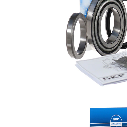
Ring, hjulnav
SKF02271
1
Klistermärke
SKF02809
1
Servicebok
SKF02988
1
Servicebok
SKF03192
1
Packbox
SKF03346
1
Packbox
SKF03369
1
Fett
SKF04865
1
Monteringspasta
SKF04938
1
Monteringspasta
SKF04959
1