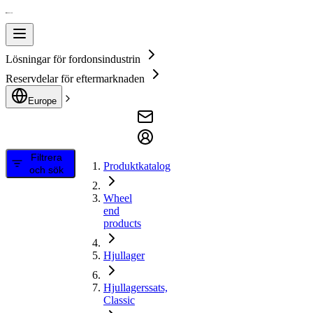
Lösningar för fordonsindustrin
Reservdelar för eftermarknaden
Europe
Filtrera
Produktkatalog
och sök
Wheel
end
products
Hjullager
Hjullagerssats,
Classic