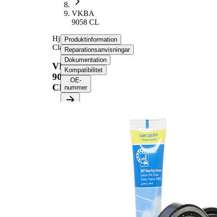
VKBA
9058 CL
Hjullagerssats,
Produktinformation
Classic
Reparationsanvisningar
Dokumentation
VKBA
Kompatibilitet
9058
OE-
CL
nummer
Produktinformation
Egenskap
Värde
Bredd
22 mm
39,7
Innerdiameter
mm
Ytterdiameter
73 mm
Kompletteringsartikel/tilläggsinfo
med
2
packbox
Produktlista
Artikelnamn
Artikelnummer
Antal
Lager
SKF01335
1