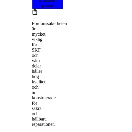
produkten
passar
Fordonssäkerheten
är
mycket
viktig
för
SKF
och
våra
delar
håller
hög
kvalitet
och
är
konstruerade
för
säkra
och
hållbara
reparationer.