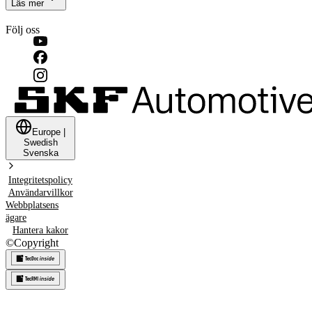
Läs mer
Följ oss
Europe
|
Swedish
Svenska
Integritetspolicy
Användarvillkor
Webbplatsens
ägare
Hantera kakor
©
Copyright