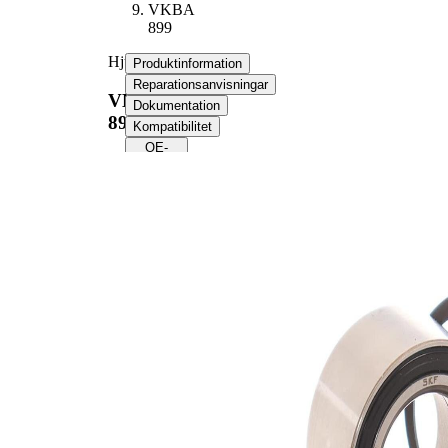
VKBA
899
Hjullagerssats
Produktinformation
Reparationsanvisningar
VKBA
Dokumentation
899
Kompatibilitet
OE-
nummer
Produktinformation
Egenskap
Värde
37
Bredd
mm
39
Innerdiameter
mm
68
Ytterdiameter
mm
Produktlista
Artikelnamn
Artikelnummer
Antal
Säkringsring
SKF00874
1
Lager
SKF02076
1