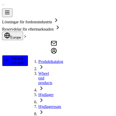
Lösningar för fordonsindustrin
Reservdelar för eftermarknaden
Europe
Filtrera
Produktkatalog
och sök
Wheel
end
products
Hjullager
Hjullagerssats