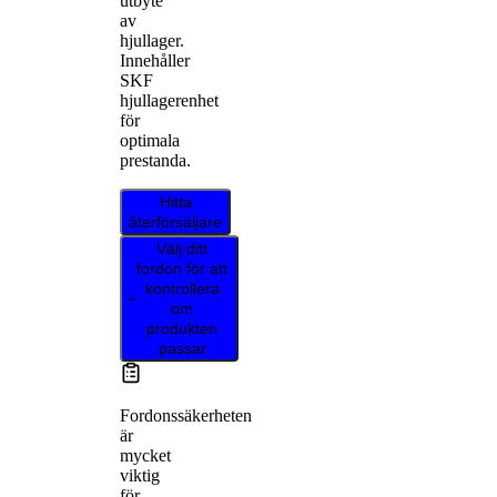
utbyte
av
hjullager.
Innehåller
SKF
hjullagerenhet
för
optimala
prestanda.
Hitta
återförsäljare
Välj ditt
fordon för att
kontrollera
om
produkten
passar
Fordonssäkerheten
är
mycket
viktig
för