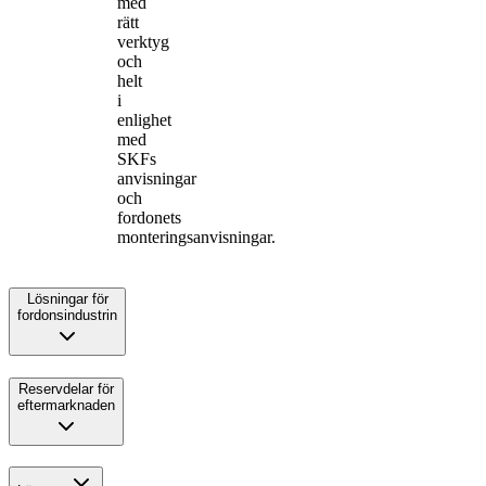
med
rätt
verktyg
och
helt
i
enlighet
med
SKFs
anvisningar
och
fordonets
monteringsanvisningar.
Lösningar för
fordonsindustrin
Reservdelar för
eftermarknaden