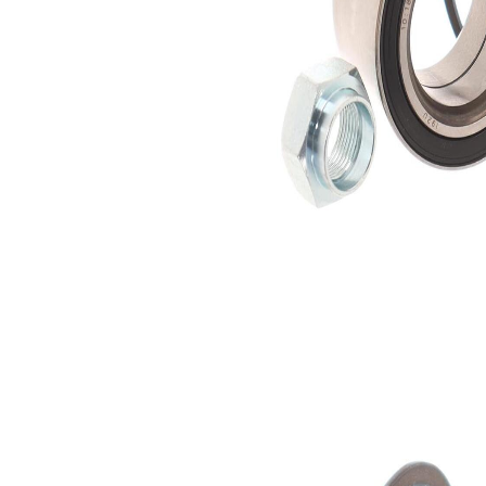
Mutter
SKF04465
1