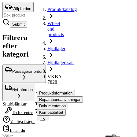
Välj fordon
Produktkatalog
Wheel
Submit
end
products
Filtrera
efter
Hjullager
kategori
Hjullagerssats
Passagerarfordon
VKBA
7828
Nyttofordon
Hjullagerssats
Produktinformation
Reparationsanvisningar
VKBA
Snabblänkar
Dokumentation
7828
Kompatibilitet
Tech Center
Vanliga frågor
Produktinformation
Innan du
Egenskap
Värde
börjar