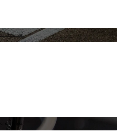
ekniker testas.
ör ditt fordon.