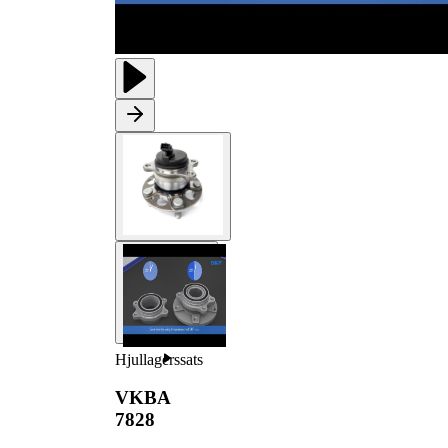
Hjullagerssats
VKBA
7828