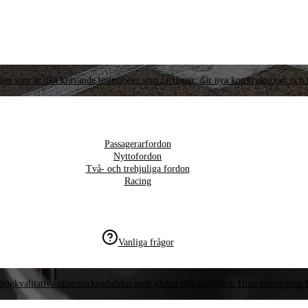
llen som är lika krävande testmiljöer som racingen, där nya konstruktioner och t
Passagerarfordon
Nyttofordon
Två- och trehjuliga fordon
Racing
Vanliga frågor
högkvalitativa eftermarknadsdelar med global tillgänglighet. Hitta reservdelar f