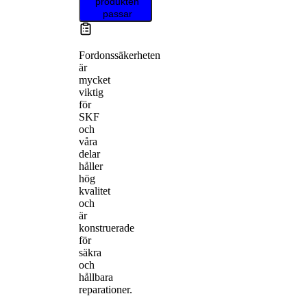
produkten
passar
Fordonssäkerheten
är
mycket
viktig
för
SKF
och
våra
delar
håller
hög
kvalitet
och
är
konstruerade
för
säkra
och
hållbara
reparationer.