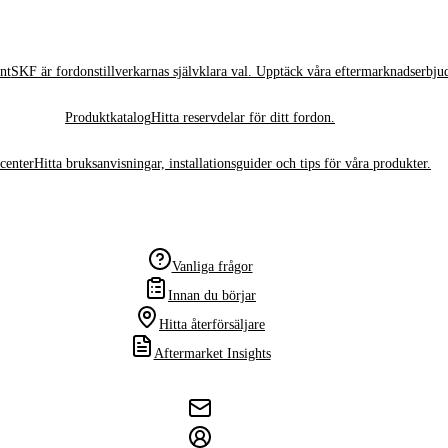
nt
SKF är fordonstillverkarnas självklara val. Upptäck våra eftermarknadserbju
Produktkatalog
Hitta reservdelar för ditt fordon.
center
Hitta bruksanvisningar, installationsguider och tips för våra produkter.
Vanliga frågor
Innan du börjar
Hitta återförsäljare
Aftermarket Insights