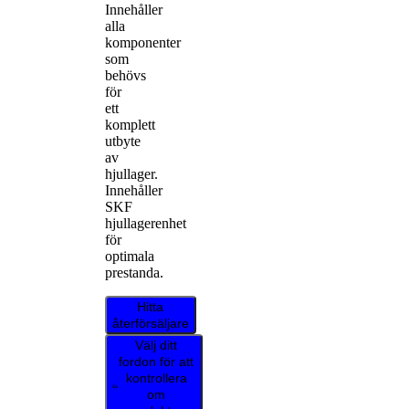
Innehåller
alla
komponenter
som
behövs
för
ett
komplett
utbyte
av
hjullager.
Innehåller
SKF
hjullagerenhet
för
optimala
prestanda.
Hitta
återförsäljare
Välj ditt
fordon för att
kontrollera
om