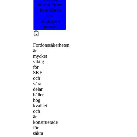
fordon för att
kontrollera
om
produkten
passar
Fordonssäkerheten
är
mycket
viktig
för
SKF
och
våra
delar
håller
hög
kvalitet
och
är
konstruerade
för
säkra