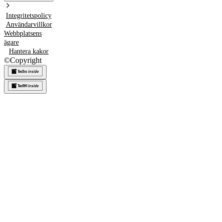
Integritetspolicy
Användarvillkor
Webbplatsens
ägare
Hantera kakor
©
Copyright