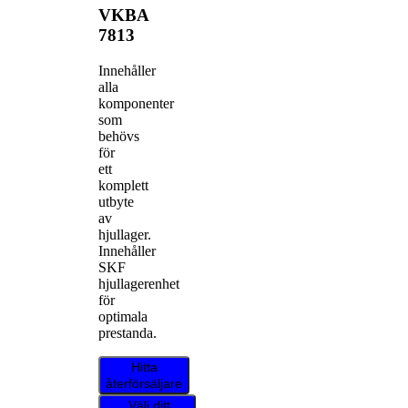
VKBA
7813
Innehåller
alla
komponenter
som
behövs
för
ett
komplett
utbyte
av
hjullager.
Innehåller
SKF
hjullagerenhet
för
optimala
prestanda.
Hitta
återförsäljare
Välj ditt