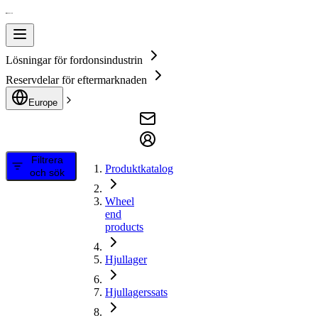
Lösningar för fordonsindustrin
Reservdelar för eftermarknaden
Europe
Filtrera
Produktkatalog
och sök
Wheel
end
products
Hjullager
Hjullagerssats