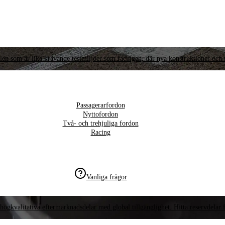
llen som är lika krävande testmiljöer som racingen, där nya konstruktioner och t
Passagerarfordon
Nyttofordon
Två- och trehjuliga fordon
Racing
Vanliga frågor
högkvalitativa eftermarknadsdelar med global tillgänglighet. Hitta reservdelar f