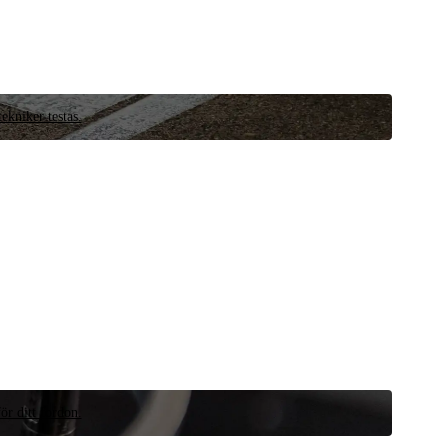
ekniker testas.
ör ditt fordon.