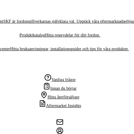
nt
SKF är fordonstillverkarnas självklara val. Upptäck våra eftermarknadserbju
Produktkatalog
Hitta reservdelar för ditt fordon.
center
Hitta bruksanvisningar, installationsguider och tips för våra produkter.
Vanliga frågor
Innan du börjar
Hitta återförsäljare
Aftermarket Insights