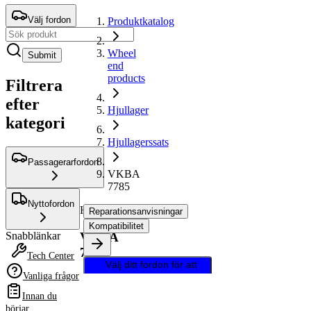
Välj fordon
Produktkatalog
Wheel
Submit
end
products
Filtrera
efter
Hjullager
kategori
Hjullagerssats
Passagerarfordon
VKBA
7785
Nyttofordon
Hjullagerssats
Reparationsanvisningar
Kompatibilitet
VKBA
Snabblänkar
7785
Tech Center
Välj ditt fordon för att
Vanliga frågor
hämta
reparationsanvisningar
Innan du
börjar