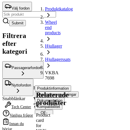
Välj fordon
Produktkatalog
Wheel
Submit
end
products
Filtrera
efter
Hjullager
kategori
Hjullagerssats
Passagerarfordon
VKBA
7698
Nyttofordon
Hjullagerssats
Produktinformation
Relaterade
Reparationsanvisningar
VKBA
Snabblänkar
Dokumentation
produkter
7698
Kompatibilitet
Tech Center
OE-
Product
Vanliga frågor
nummer
card
Innan du
for
börjar