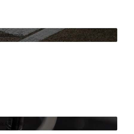
ekniker testas.
ör ditt fordon.