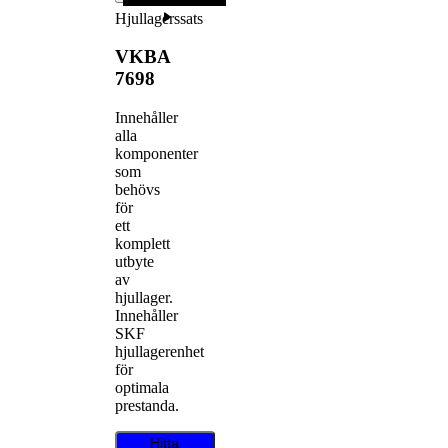
Hjullagerssats
VKBA
7698
Innehåller
alla
komponenter
som
behövs
för
ett
komplett
utbyte
av
hjullager.
Innehåller
SKF
hjullagerenhet
för
optimala
prestanda.
Hitta