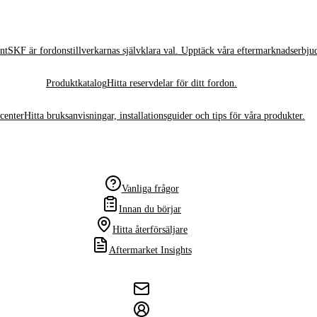
nt
SKF är fordonstillverkarnas självklara val. Upptäck våra eftermarknadserbju
Produktkatalog
Hitta reservdelar för ditt fordon.
center
Hitta bruksanvisningar, installationsguider och tips för våra produkter.
Vanliga frågor
Innan du börjar
Hitta återförsäljare
Aftermarket Insights