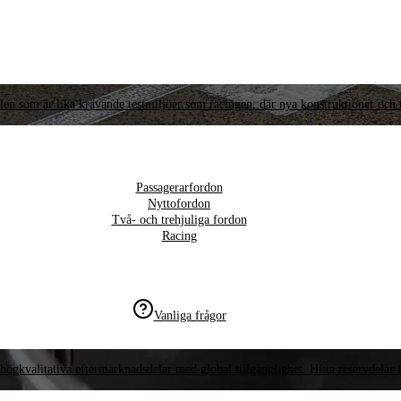
llen som är lika krävande testmiljöer som racingen, där nya konstruktioner och t
Passagerarfordon
Nyttofordon
Två- och trehjuliga fordon
Racing
Vanliga frågor
högkvalitativa eftermarknadsdelar med global tillgänglighet. Hitta reservdelar f