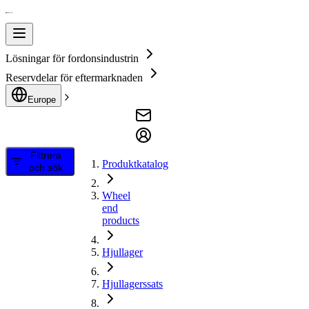
Lösningar för fordonsindustrin
Reservdelar för eftermarknaden
Europe
Filtrera
Produktkatalog
och sök
Wheel
end
products
Hjullager
Hjullagerssats