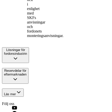
i
enlighet
med
SKFs
anvisningar
och
fordonets
monteringsanvisningar.
Lösningar för
fordonsindustrin
Reservdelar för
eftermarknaden
Läs mer
Följ oss