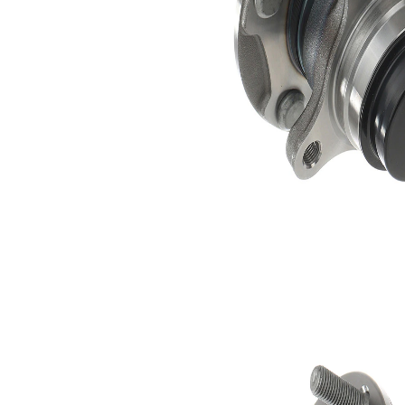
Lager
SKF01504
1