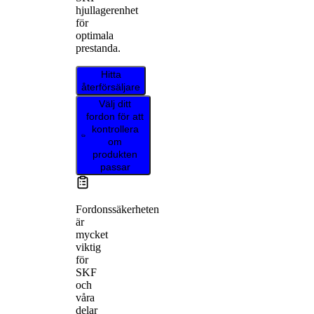
hjullagerenhet
för
optimala
prestanda.
Hitta
återförsäljare
Välj ditt
fordon för att
kontrollera
om
produkten
passar
Fordonssäkerheten
är
mycket
viktig
för
SKF
och
våra
delar