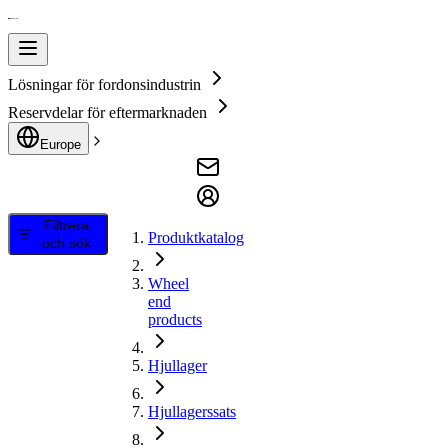
Lösningar för fordonsindustrin
Reservdelar för eftermarknaden
Europe
Filtrera
Produktkatalog
och sök
Wheel
end
products
Hjullager
Hjullagerssats