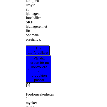
komplett
utbyte
av
hjullager.
Innehåller
SKF
hjullagerenhet
för
optimala
prestanda.
Hitta
återförsäljare
Välj ditt
fordon för att
kontrollera
om
produkten
passar
Fordonssäkerheten
är
mycket