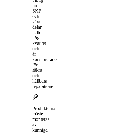
viktig
för
SKF
och
våra
delar
håller
hög
kvalitet
och
är
konstruerade
för
säkra
och
hållbara
reparationer.
Produkterna
måste
monteras
av
kunniga