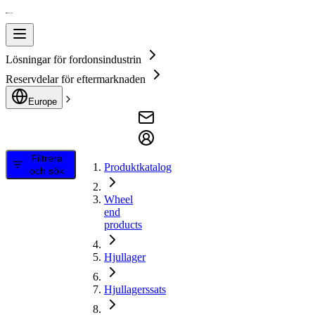
Lösningar för fordonsindustrin
Reservdelar för eftermarknaden
Europe
Filtrera
Produktkatalog
och sök
Wheel
end
products
Hjullager
Hjullagerssats