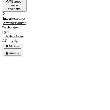
Europe
|
Swedish
Svenska
Integritetspolicy
Användarvillkor
Webbplatsens
ägare
Hantera kakor
©
Copyright