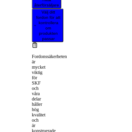
återförsäljare
Välj ditt
fordon för att
kontrollera
om
produkten
passar
Fordonssäkerheten
är
mycket
viktig
för
SKF
och
våra
delar
håller
hög
kvalitet
och
är
konstruerade