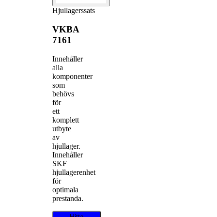
Hjullagerssats
VKBA
7161
Innehåller
alla
komponenter
som
behövs
för
ett
komplett
utbyte
av
hjullager.
Innehåller
SKF
hjullagerenhet
för
optimala
prestanda.
Hitta