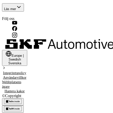
Läs mer
Följ oss
Europe
|
Swedish
Svenska
Integritetspolicy
Användarvillkor
Webbplatsens
ägare
Hantera kakor
©
Copyright