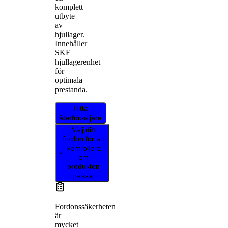
komplett
utbyte
av
hjullager.
Innehåller
SKF
hjullagerenhet
för
optimala
prestanda.
Hitta
återförsäljare
Välj ditt
fordon för att
kontrollera
om
produkten
passar
Fordonssäkerheten
är
mycket