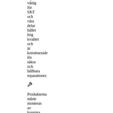
viktig
för
SKF
och
våra
delar
håller
hög
kvalitet
och
är
konstruerade
för
säkra
och
hållbara
reparationer.
Produkterna
måste
monteras
av
kunniga