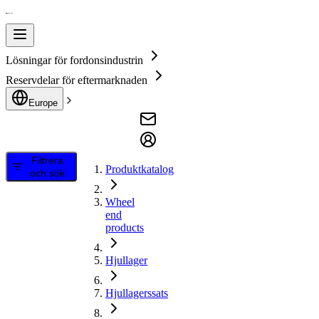
Lösningar för fordonsindustrin
Reservdelar för eftermarknaden
Europe
Filtrera
Produktkatalog
och sök
Wheel
end
products
Hjullager
Hjullagerssats