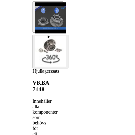
Hjullagerssats
VKBA
7148
Innehåller
alla
komponenter
som
behövs
för
ett