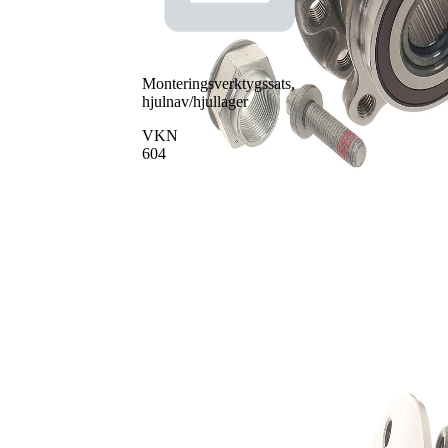
Mutter
SKF04675
1
Monteringsverktygssats,
hjulnav/hjullager
VKN
604