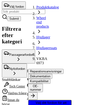
Välj fordon
Produktkatalog
Wheel
Submit
end
products
Filtrera
efter
Hjullager
kategori
Hjullagerssats
Passagerarfordon
VKBA
6973
Nyttofordon
Hjullagerssats
Reparationsanvisningar
Dokumentation
VKBA
Snabblänkar
Kompatibilitet
6973
OE-
Tech Center
nummer
Vanliga frågor
Ersätts
av
Innan du
Välj ditt fordon för att
börjar