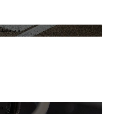
ekniker testas.
ör ditt fordon.