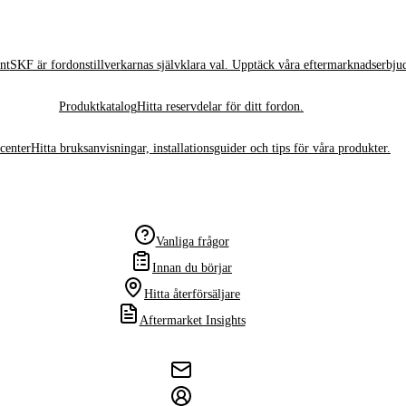
nt
SKF är fordonstillverkarnas självklara val. Upptäck våra eftermarknadserbju
Produktkatalog
Hitta reservdelar för ditt fordon.
center
Hitta bruksanvisningar, installationsguider och tips för våra produkter.
Vanliga frågor
Innan du börjar
Hitta återförsäljare
Aftermarket Insights