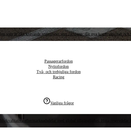
llen som är lika krävande testmiljöer som racingen, där nya konstruktioner och t
Passagerarfordon
Nyttofordon
Två- och trehjuliga fordon
Racing
Vanliga frågor
högkvalitativa eftermarknadsdelar med global tillgänglighet. Hitta reservdelar f