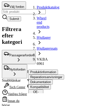
Välj fordon
Produktkatalog
Wheel
Submit
end
products
Filtrera
efter
Hjullager
kategori
Hjullagerssats
Passagerarfordon
VKBA
6961
Nyttofordon
Hjullagerssats
Produktinformation
Reparationsanvisningar
VKBA
Snabblänkar
Dokumentation
6961
Kompatibilitet
Tech Center
OE-
Vanliga frågor
nummer
Innan du
börjar