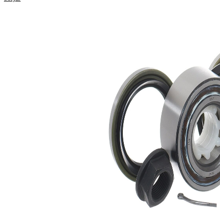
Produktinformation
Egenskap
Värde
Bredd
33 mm
Innerdiameter
38 mm
Ytterdiameter
74 mm
Kompletteringsartikel/tilläggsinfo
med
2
packbox
Produktlista
Artikelnamn
Artikelnummer
Antal
Lager
SKF02028
1
Sortiment,
SKF02622
1
fastsättningselement