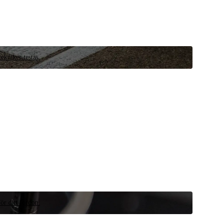
ekniker testas.
ör ditt fordon.