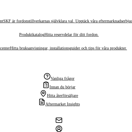
nt
SKF är fordonstillverkarnas självklara val. Upptäck våra eftermarknadserbju
Produktkatalog
Hitta reservdelar för ditt fordon.
center
Hitta bruksanvisningar, installationsguider och tips för våra produkter.
Vanliga frågor
Innan du börjar
Hitta återförsäljare
Aftermarket Insights