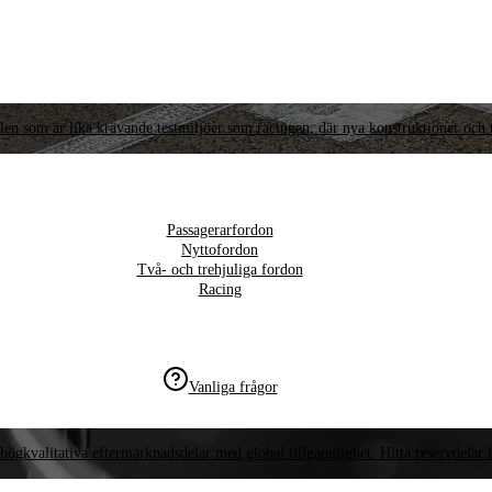
llen som är lika krävande testmiljöer som racingen, där nya konstruktioner och t
Passagerarfordon
Nyttofordon
Två- och trehjuliga fordon
Racing
Vanliga frågor
högkvalitativa eftermarknadsdelar med global tillgänglighet. Hitta reservdelar f