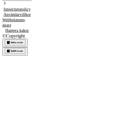
Integritetspolicy
Användarvillkor
Webbplatsens
ägare
Hantera kakor
©
Copyright