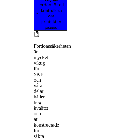
fordon för att
kontrollera
om
produkten
passar
Fordonssäkerheten
är
mycket
viktig
för
SKF
och
våra
delar
håller
hög
kvalitet
och
är
konstruerade
för
säkra