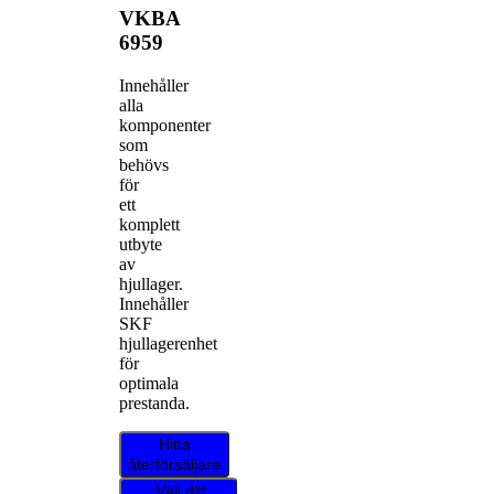
VKBA
6959
Innehåller
alla
komponenter
som
behövs
för
ett
komplett
utbyte
av
hjullager.
Innehåller
SKF
hjullagerenhet
för
optimala
prestanda.
Hitta
återförsäljare
Välj ditt