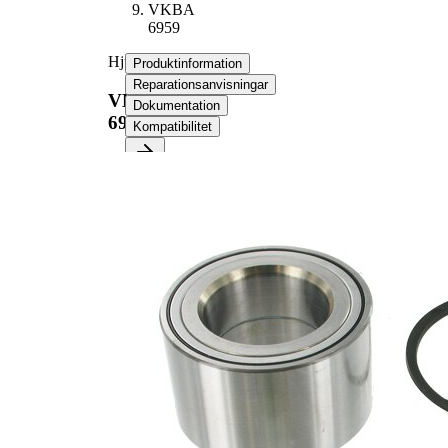
VKBA
6959
Hjullagerssats
Produktinformation
Reparationsanvisningar
VKBA
Dokumentation
6959
Kompatibilitet
Produktinformation
Egenskap
Värde
50
Bredd
mm
49
Innerdiameter
mm
84
Ytterdiameter
mm
Produktlista
Artikelnamn
Artikelnummer
Antal
Lager
SKF02073
1
Sortiment,
SKF02637
1
fastsättningselement