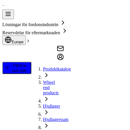
Lösningar för fordonsindustrin
Reservdelar för eftermarknaden
Europe
Filtrera
Produktkatalog
och sök
Wheel
end
products
Hjullager
Hjullagerssats