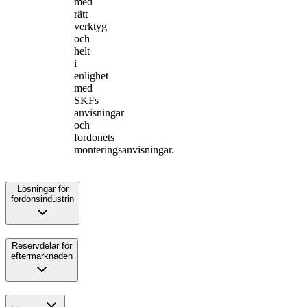
med
rätt
verktyg
och
helt
i
enlighet
med
SKFs
anvisningar
och
fordonets
monteringsanvisningar.
Lösningar för
fordonsindustrin
Reservdelar för
eftermarknaden