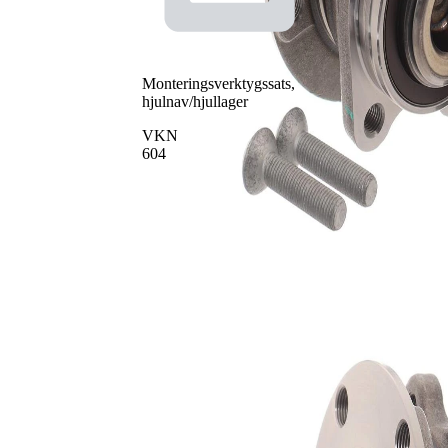
Lager
SKF00968
1
Sortiment,
SKF02435
1
fastsättningselement
Servicebok
SKF03005
1
Monteringsverktygssats,
hjulnav/hjullager
VKN
604