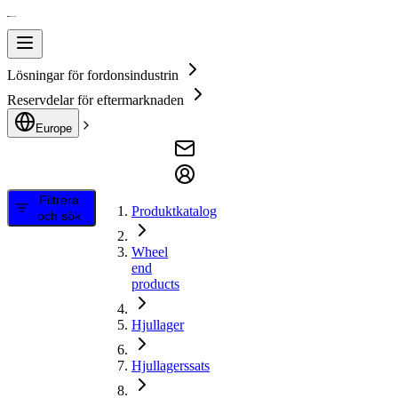
Lösningar för fordonsindustrin
Reservdelar för eftermarknaden
Europe
Filtrera
Produktkatalog
och sök
Wheel
end
products
Hjullager
Hjullagerssats