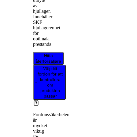
utbyte
av
hjullager.
Innehåller
SKF
hjullagerenhet
för
optimala
prestanda.
Hitta
återförsäljare
Välj ditt
fordon för att
kontrollera
om
produkten
passar
Fordonssäkerheten
är
mycket
viktig
för