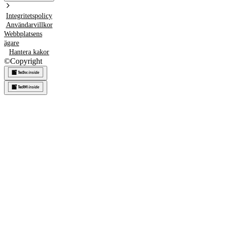
Integritetspolicy
Användarvillkor
Webbplatsens
ägare
Hantera kakor
©
Copyright