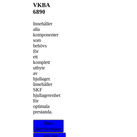
VKBA
6890
Innehåller
alla
komponenter
som
behövs
för
ett
komplett
utbyte
av
hjullager.
Innehåller
SKF
hjullagerenhet
för
optimala
prestanda.
Hitta
återförsäljare
Välj ditt