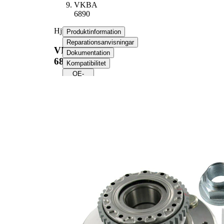
VKBA
6890
Hjullagerssats
Produktinformation
Reparationsanvisningar
VKBA
Dokumentation
6890
Kompatibilitet
OE-
nummer
Produktinformation
Egenskap
Värde
Antal fälghål
4
Flänsdiameter
139 mm
med
Kompletteringsartikel/tilläggsinfo
ABS-
2
sensorring
Produktlista
Artikelnamn
Artikelnummer
Antal
Lager
SKF00369
1
Servicebok
SKF03079
1
Mutter
SKF04591
1