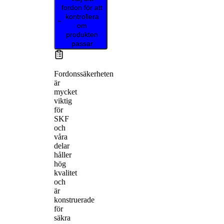
fordon för att
kontrollera
om
produkten
passar
Fordonssäkerheten
är
mycket
viktig
för
SKF
och
våra
delar
håller
hög
kvalitet
och
är
konstruerade
för
säkra