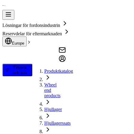
Lösningar för fordonsindustrin
Reservdelar för eftermarknaden
Europe
Filtrera
Produktkatalog
och sök
Wheel
end
products
Hjullager
Hjullagerssats