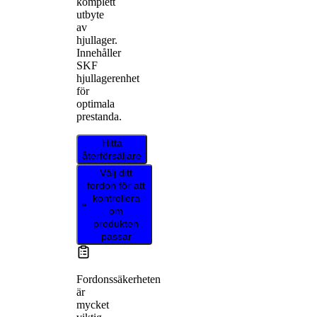
komplett
utbyte
av
hjullager.
Innehåller
SKF
hjullagerenhet
för
optimala
prestanda.
Hitta
återförsäljare
Välj ditt
fordon för att
kontrollera
om
produkten
passar
Fordonssäkerheten
är
mycket