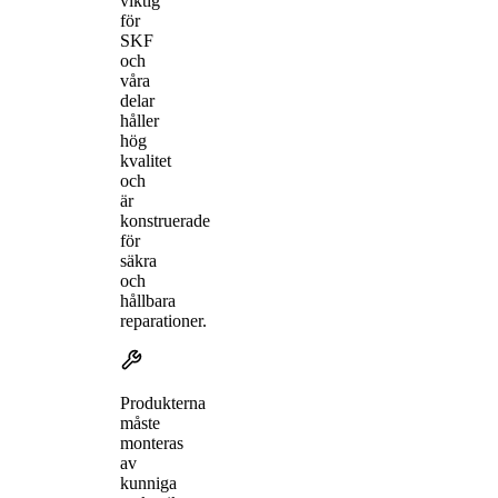
viktig
för
SKF
och
våra
delar
håller
hög
kvalitet
och
är
konstruerade
för
säkra
och
hållbara
reparationer.
Produkterna
måste
monteras
av
kunniga