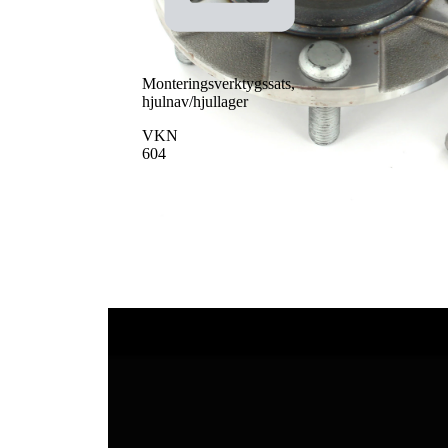
Artikelnamn
Artikelnummer
Antal
Lager
SKF00203
1
Skruv / Bult
SKF01716
4
Mutter
SKF04658
1
Monteringsverktygssats,
hjulnav/hjullager
VKN
604