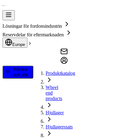
Lösningar för fordonsindustrin
Reservdelar för eftermarknaden
Europe
Filtrera
Produktkatalog
och sök
Wheel
end
products
Hjullager
Hjullagerssats