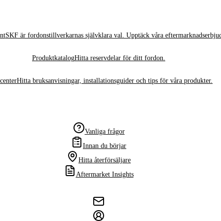
nt
SKF är fordonstillverkarnas självklara val. Upptäck våra eftermarknadserbju
Produktkatalog
Hitta reservdelar för ditt fordon.
center
Hitta bruksanvisningar, installationsguider och tips för våra produkter.
Vanliga frågor
Innan du börjar
Hitta återförsäljare
Aftermarket Insights