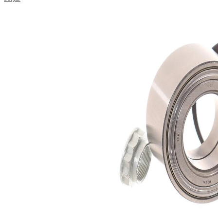
50
Bredd
mm
51
Innerdiameter
mm
96
Ytterdiameter
mm
Produktlista
Artikelnamn
Artikelnummer
Antal
Lager
SKF01988
1
Sortiment,
SKF02723
1
fastsättningselement