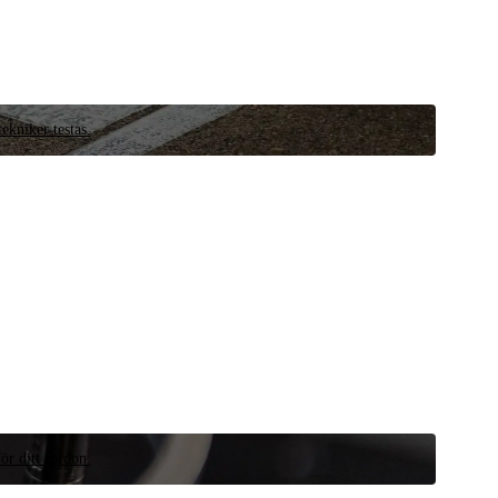
ekniker testas.
ör ditt fordon.