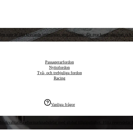
llen som är lika krävande testmiljöer som racingen, där nya konstruktioner och t
Passagerarfordon
Nyttofordon
Två- och trehjuliga fordon
Racing
Vanliga frågor
högkvalitativa eftermarknadsdelar med global tillgänglighet. Hitta reservdelar f