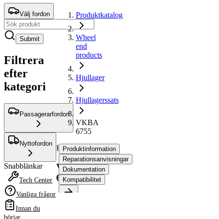
Välj fordon
Produktkatalog
Wheel
Submit
end
products
Filtrera
efter
Hjullager
kategori
Hjullagerssats
Passagerarfordon
VKBA
6755
Nyttofordon
Hjullagerssats
Produktinformation
Reparationsanvisningar
VKBA
Snabblänkar
Dokumentation
6755
Kompatibilitet
Tech Center
Vanliga frågor
Produktinformation
Innan du
Egenskap
Värde
börjar