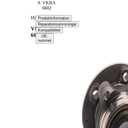
VKBA
6602
Hjullagerssats
Produktinformation
Reparationsanvisningar
VKBA
Kompatibilitet
6602
OE-
nummer
Produktinformation
Egenskap
Värde
Antal fälghål
5
136
Flänsdiameter
mm
Produktlista
Artikelnamn
Artikelnummer
Antal
Lager
SKF00396
1
Sortiment,
SKF02520
1
fastsättningselement