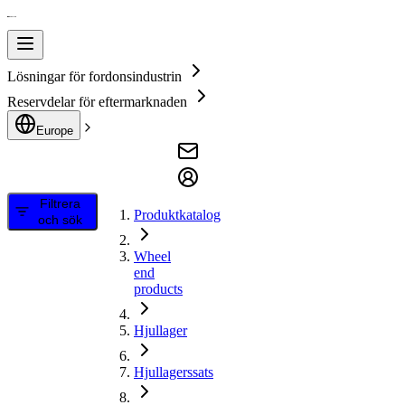
Lösningar för fordonsindustrin
Reservdelar för eftermarknaden
Europe
Filtrera
Produktkatalog
och sök
Wheel
end
products
Hjullager
Hjullagerssats