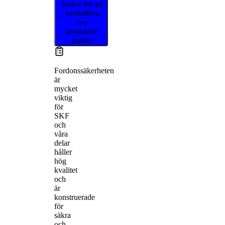
fordon för att
kontrollera
om
produkten
passar
Fordonssäkerheten
är
mycket
viktig
för
SKF
och
våra
delar
håller
hög
kvalitet
och
är
konstruerade
för
säkra
och