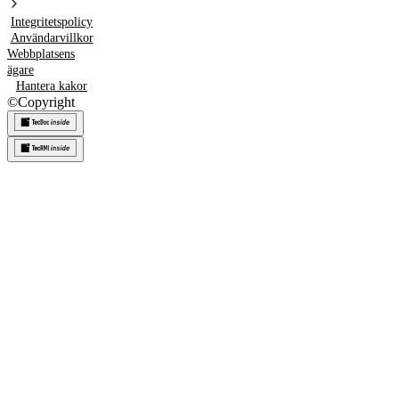
Integritetspolicy
Användarvillkor
Webbplatsens
ägare
Hantera kakor
©
Copyright