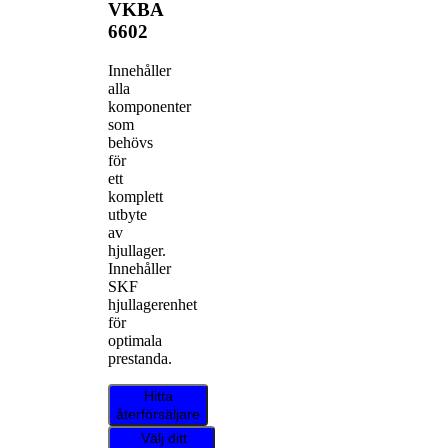
VKBA
6602
Innehåller
alla
komponenter
som
behövs
för
ett
komplett
utbyte
av
hjullager.
Innehåller
SKF
hjullagerenhet
för
optimala
prestanda.
Hitta
återförsäljare
Välj ditt