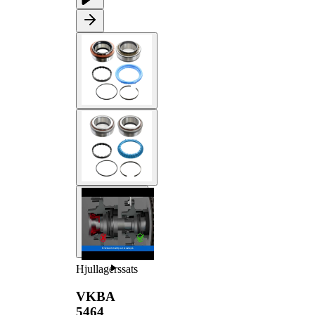
Hjullagerssats
VKBA
5464