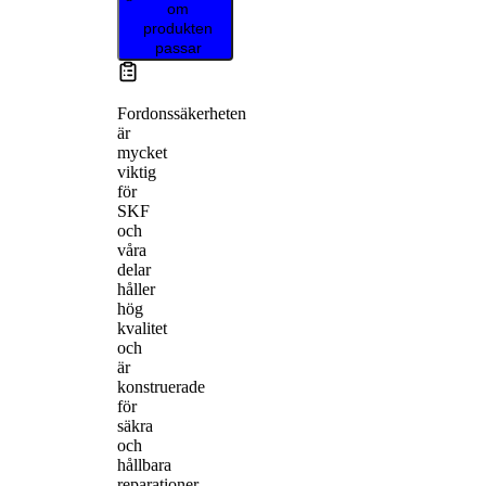
om
produkten
passar
Fordonssäkerheten
är
mycket
viktig
för
SKF
och
våra
delar
håller
hög
kvalitet
och
är
konstruerade
för
säkra
och
hållbara
reparationer.