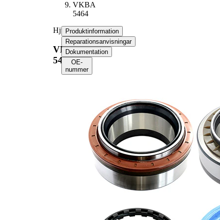
VKBA
5464
Hjullagerssats
Produktinformation
Reparationsanvisningar
VKBA
Dokumentation
5464
OE-
nummer
Produktinformation
Egenskap
Värde
Bredd
146 mm
Innerdiameter
110 mm
Ytterdiameter
170 mm
Version
AFTERMARKET
Produktlista
Artikelnamn
Artikelnummer
Antal
Lager
SKF00784
1