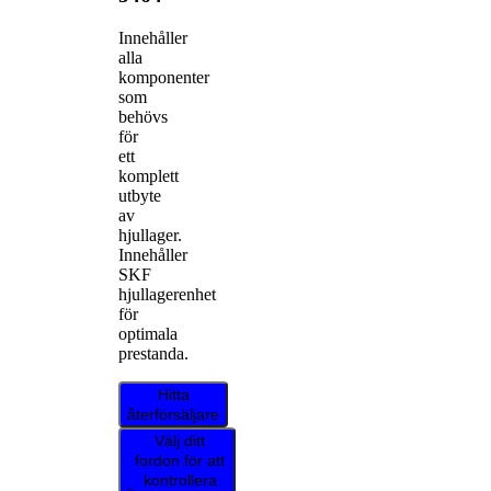
Innehåller
alla
komponenter
som
behövs
för
ett
komplett
utbyte
av
hjullager.
Innehåller
SKF
hjullagerenhet
för
optimala
prestanda.
Hitta
återförsäljare
Välj ditt
fordon för att
kontrollera