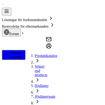
Lösningar för fordonsindustrin
Reservdelar för eftermarknaden
Europe
Filtrera
Produktkatalog
och sök
Wheel
end
products
Hjullager
Hjullagerssats