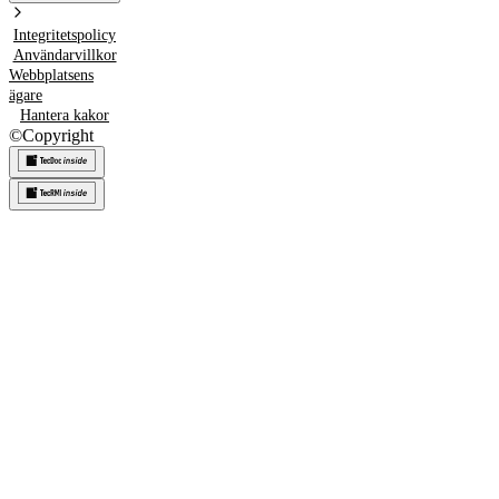
Integritetspolicy
Användarvillkor
Webbplatsens
ägare
Hantera kakor
©
Copyright