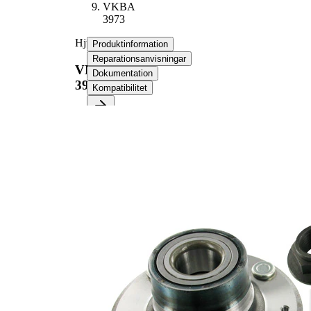
VKBA
3973
Hjullagerssats
Produktinformation
Reparationsanvisningar
VKBA
Dokumentation
3973
Kompatibilitet
Produktinformation
Egenskap
Värde
Antal fälghål
4
140
Flänsdiameter
mm
Produktlista
Artikelnamn
Artikelnummer
Antal
Lager
SKF00734
1
Servicebok
SKF03048
1
Mutter
SKF04509
1