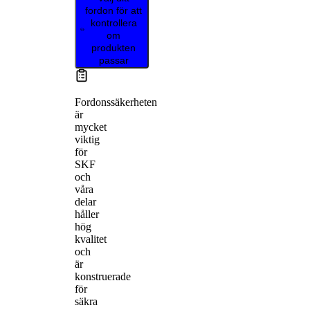
fordon för att
kontrollera
om
produkten
passar
Fordonssäkerheten
är
mycket
viktig
för
SKF
och
våra
delar
håller
hög
kvalitet
och
är
konstruerade
för
säkra