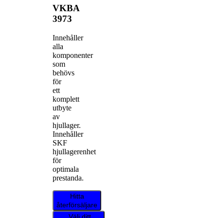
VKBA
3973
Innehåller
alla
komponenter
som
behövs
för
ett
komplett
utbyte
av
hjullager.
Innehåller
SKF
hjullagerenhet
för
optimala
prestanda.
Hitta
återförsäljare
Välj ditt