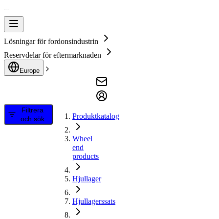
Lösningar för fordonsindustrin
Reservdelar för eftermarknaden
Europe
Filtrera
Produktkatalog
och sök
Wheel
end
products
Hjullager
Hjullagerssats