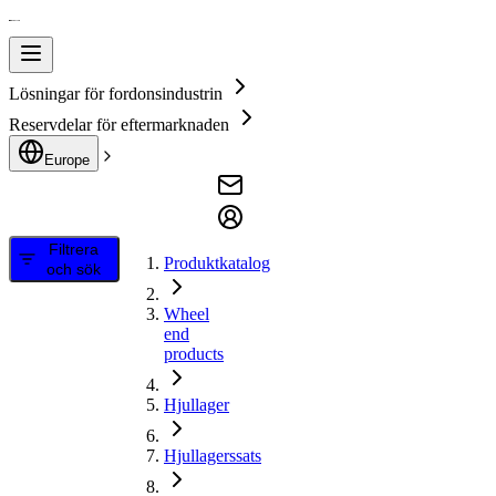
Lösningar för fordonsindustrin
Reservdelar för eftermarknaden
Europe
Filtrera
Produktkatalog
och sök
Wheel
end
products
Hjullager
Hjullagerssats