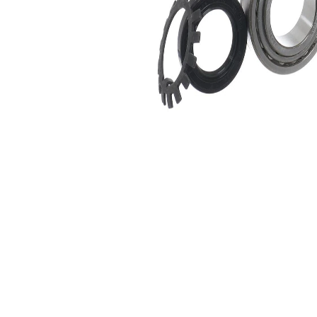
Artikelnamn
Artikelnummer
Antal
Lager
SKF01425
1
Bricka
SKF02764
1
Packbox
SKF03414
1
Packbox
SKF03599
1