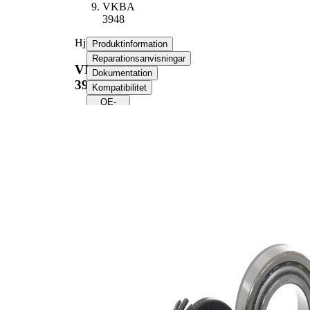
VKBA
3948
Hjullagerssats
Produktinformation
Reparationsanvisningar
VKBA
Dokumentation
3948
Kompatibilitet
OE-
nummer
Produktinformation
Egenskap
Värde
19,4
Bredd
mm
39,7
Innerdiameter
mm
Ytterdiameter
73 mm
22,1
Bredd 1
mm
Kompletteringsartikel/tilläggsinfo
med
2
packbox
Produktlista