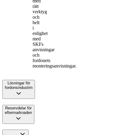
med
rätt
verktyg
och
helt
i
enlighet
med
SKFs
anvisningar
och
fordonets
monteringsanvisningar.
Lösningar för
fordonsindustrin
Reservdelar för
eftermarknaden