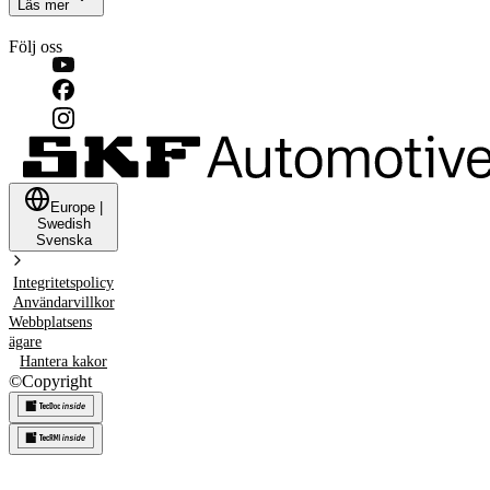
Läs mer
Följ oss
Europe
|
Swedish
Svenska
Integritetspolicy
Användarvillkor
Webbplatsens
ägare
Hantera kakor
©
Copyright