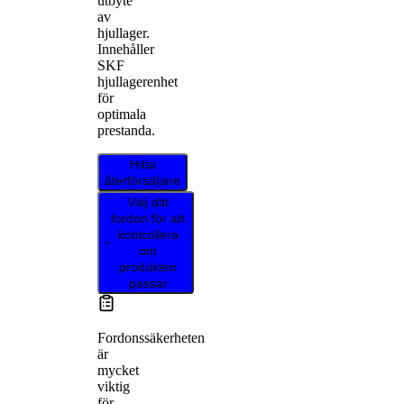
utbyte
av
hjullager.
Innehåller
SKF
hjullagerenhet
för
optimala
prestanda.
Hitta
återförsäljare
Välj ditt
fordon för att
kontrollera
om
produkten
passar
Fordonssäkerheten
är
mycket
viktig
för