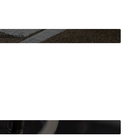
ekniker testas.
ör ditt fordon.