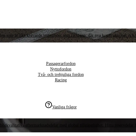
llen som är lika krävande testmiljöer som racingen, där nya konstruktioner och t
Passagerarfordon
Nyttofordon
Två- och trehjuliga fordon
Racing
Vanliga frågor
högkvalitativa eftermarknadsdelar med global tillgänglighet. Hitta reservdelar f