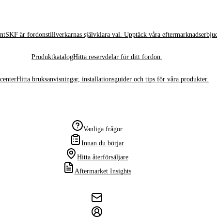
nt
SKF är fordonstillverkarnas självklara val. Upptäck våra eftermarknadserbju
Produktkatalog
Hitta reservdelar för ditt fordon.
center
Hitta bruksanvisningar, installationsguider och tips för våra produkter.
Vanliga frågor
Innan du börjar
Hitta återförsäljare
Aftermarket Insights