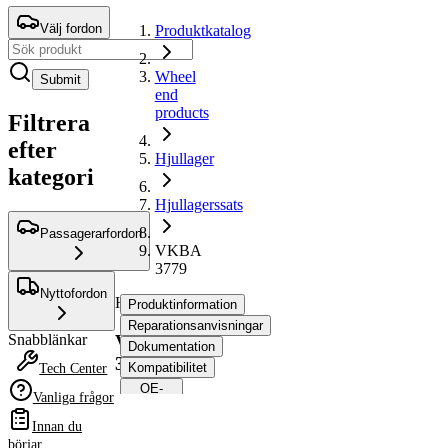
Välj fordon
Produktkatalog
Wheel
Submit
end
products
Filtrera
efter
Hjullager
kategori
Hjullagerssats
Passagerarfordon
VKBA
3779
Nyttofordon
Hjullagerssats
Produktinformation
Reparationsanvisningar
VKBA
Snabblänkar
Dokumentation
3779
Kompatibilitet
Tech Center
OE-
Vanliga frågor
nummer
Innan du
börjar