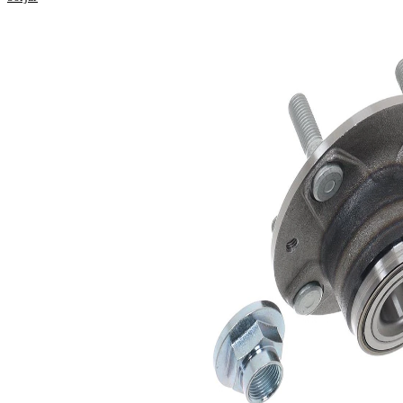
Produktinformation
Egenskap
Värde
Antal fälghål
4
121,9
Flänsdiameter
mm
Produktlista
Artikelnamn
Artikelnummer
Antal
Lager
SKF00740
1
Servicebok
SKF03040
1
Mutter
SKF04622
1