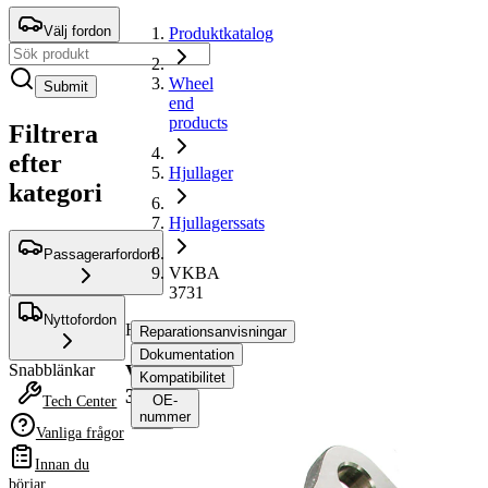
Välj fordon
Produktkatalog
Wheel
Submit
end
products
Filtrera
efter
Hjullager
kategori
Hjullagerssats
Passagerarfordon
VKBA
3731
Nyttofordon
Hjullagerssats
Reparationsanvisningar
Dokumentation
VKBA
Snabblänkar
Kompatibilitet
3731
OE-
Tech Center
nummer
Vanliga frågor
Innan du
Välj ditt fordon för att
börjar