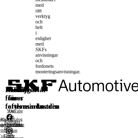
med
rätt
verktyg
och
helt
i
enlighet
med
SKFs
anvisningar
och
fordonets
monteringsanvisningar.
Lösningar
Reservdelar
Läs
Följ
för
för
mer
oss
fordonsindustrin
eftermarknaden
YouTube
Om
oss
oduktkatalog
Racing
Kontakta
Facebook
agerarfordon
duktsortiment
oss
ttofordon
Tech
SKF
Två- och
Center