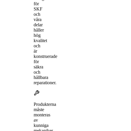
för
SKF
och
våra
delar
håller
hög
kvalitet
och
är
konstruerade
för
säkra
och
hållbara
reparationer.
Produkterna
måste
monteras
av
kunniga
mekaniker