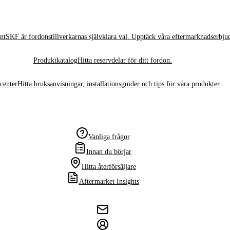
nt
SKF är fordonstillverkarnas självklara val. Upptäck våra eftermarknadserbju
Produktkatalog
Hitta reservdelar för ditt fordon.
center
Hitta bruksanvisningar, installationsguider och tips för våra produkter.
Vanliga frågor
Innan du börjar
Hitta återförsäljare
Aftermarket Insights