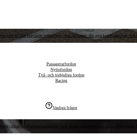
llen som är lika krävande testmiljöer som racingen, där nya konstruktioner och t
Passagerarfordon
Nyttofordon
Två- och trehjuliga fordon
Racing
Vanliga frågor
högkvalitativa eftermarknadsdelar med global tillgänglighet. Hitta reservdelar f