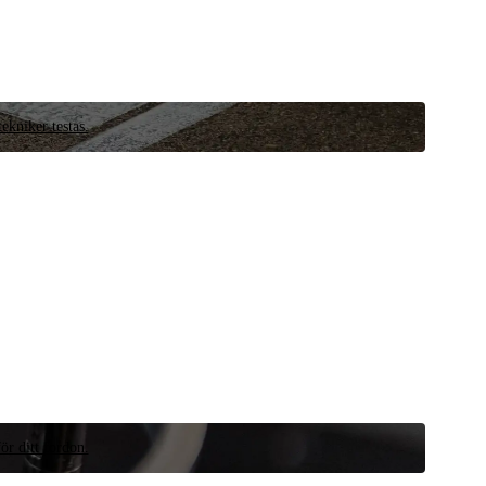
ekniker testas.
ör ditt fordon.