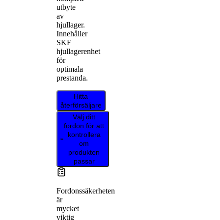
utbyte
av
hjullager.
Innehåller
SKF
hjullagerenhet
för
optimala
prestanda.
Hitta
återförsäljare
Välj ditt
fordon för att
kontrollera
om
produkten
passar
Fordonssäkerheten
är
mycket
viktig