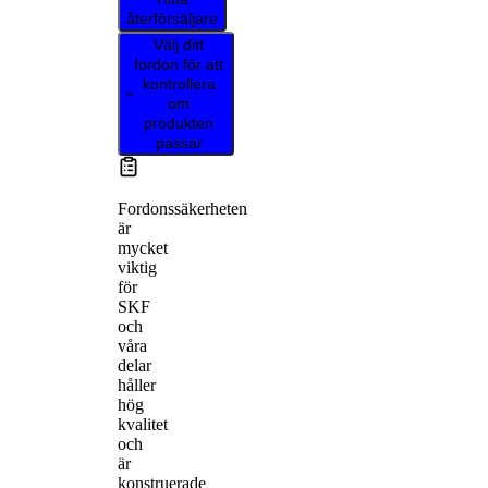
återförsäljare
Välj ditt
fordon för att
kontrollera
om
produkten
passar
Fordonssäkerheten
är
mycket
viktig
för
SKF
och
våra
delar
håller
hög
kvalitet
och
är
konstruerade