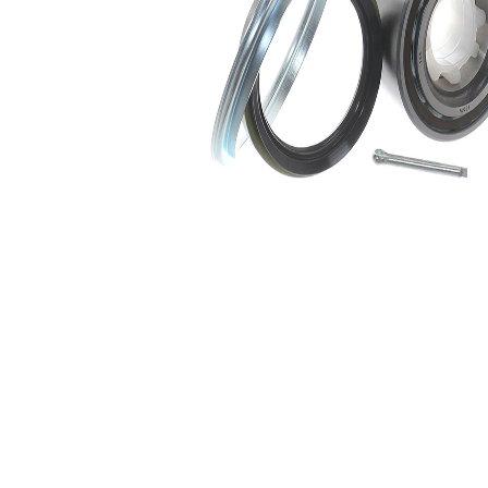
Lager
SKF02013
1
Sprint
SKF03229
1
Packbox
SKF03573
1