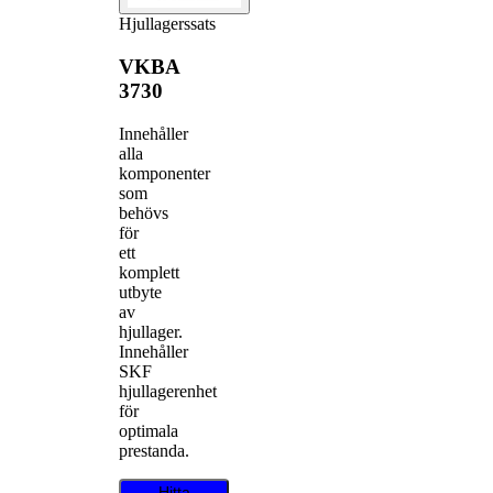
Hjullagerssats
VKBA
3730
Innehåller
alla
komponenter
som
behövs
för
ett
komplett
utbyte
av
hjullager.
Innehåller
SKF
hjullagerenhet
för
optimala
prestanda.
Hitta