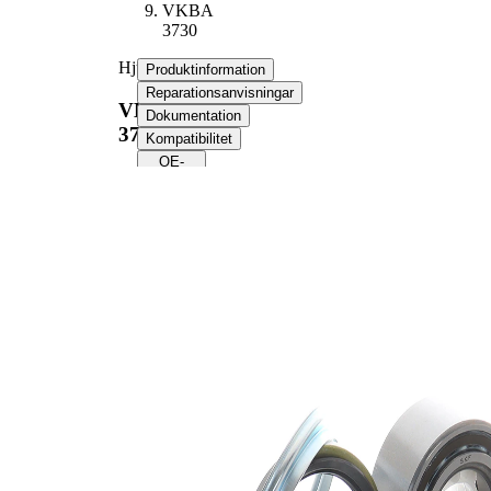
VKBA
3730
Hjullagerssats
Produktinformation
Reparationsanvisningar
VKBA
Dokumentation
3730
Kompatibilitet
OE-
nummer
Produktinformation
Egenskap
Värde
Bredd
36 mm
Innerdiameter
38 mm
Ytterdiameter
72 mm
Bredd 2
33 mm
Kompletteringsartikel/tilläggsinfo
med
2
packbox
Produktlista
Artikelnamn
Artikelnummer
Antal
Säkringsring
SKF00833
1