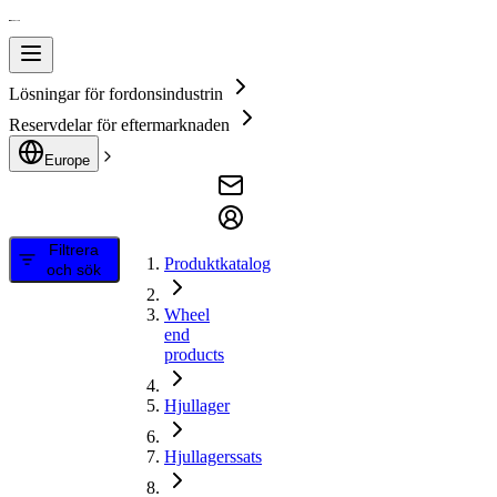
Lösningar för fordonsindustrin
Reservdelar för eftermarknaden
Europe
Filtrera
Produktkatalog
och sök
Wheel
end
products
Hjullager
Hjullagerssats