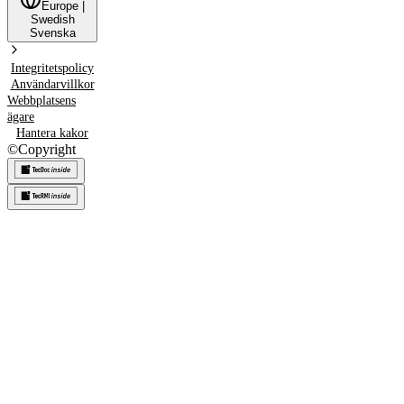
Europe
|
Swedish
Svenska
Integritetspolicy
Användarvillkor
Webbplatsens
ägare
Hantera kakor
©
Copyright