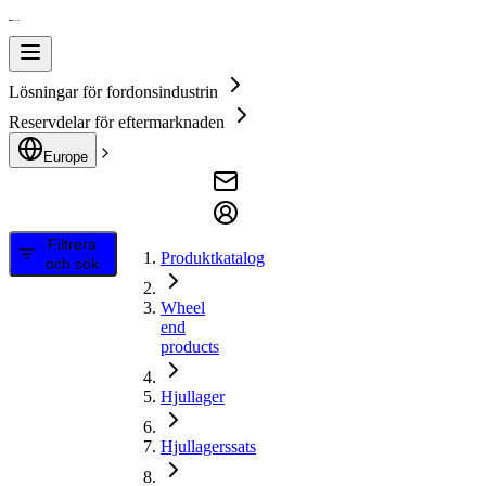
Lösningar för fordonsindustrin
Reservdelar för eftermarknaden
Europe
Filtrera
Produktkatalog
och sök
Wheel
end
products
Hjullager
Hjullagerssats