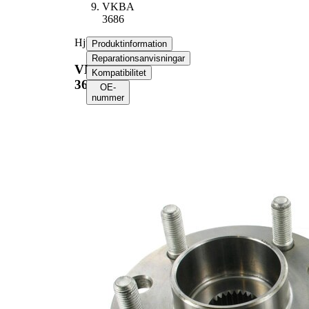
VKBA
3686
Hjullagerssats
Produktinformation
Reparationsanvisningar
VKBA
Kompatibilitet
3686
OE-
nummer
Produktinformation
Egenskap
Värde
Antal fälghål
5
136
Flänsdiameter
mm
Produktlista
Artikelnamn
Artikelnummer
Antal
Lager
SKF00388
1
Skruv / Bult
SKF01632
4