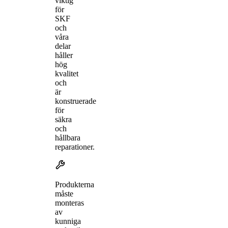
viktig
för
SKF
och
våra
delar
håller
hög
kvalitet
och
är
konstruerade
för
säkra
och
hållbara
reparationer.
Produkterna
måste
monteras
av
kunniga