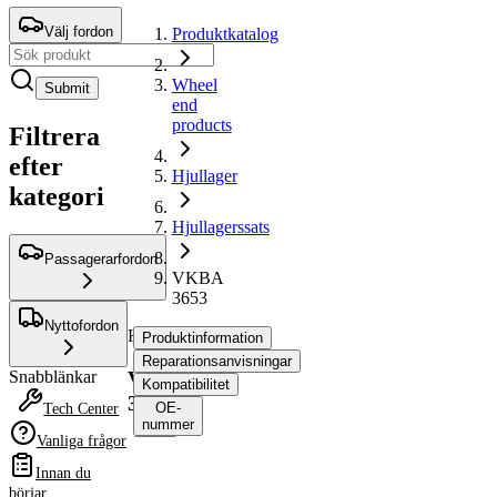
Välj fordon
Produktkatalog
Wheel
Submit
end
products
Filtrera
efter
Hjullager
kategori
Hjullagerssats
Passagerarfordon
VKBA
3653
Nyttofordon
Hjullagerssats
Produktinformation
Reparationsanvisningar
VKBA
Snabblänkar
Kompatibilitet
3653
OE-
Tech Center
nummer
Vanliga frågor
Innan du
Produktinformation
börjar