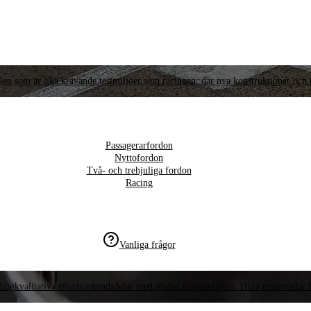
llen som är lika krävande testmiljöer som racingen, där nya konstruktioner och t
Passagerarfordon
Nyttofordon
Två- och trehjuliga fordon
Racing
Vanliga frågor
högkvalitativa eftermarknadsdelar med global tillgänglighet. Hitta reservdelar f