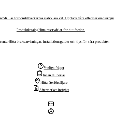
nt
SKF är fordonstillverkarnas självklara val. Upptäck våra eftermarknadserbju
Produktkatalog
Hitta reservdelar för ditt fordon.
center
Hitta bruksanvisningar, installationsguider och tips för våra produkter.
Vanliga frågor
Innan du börjar
Hitta återförsäljare
Aftermarket Insights