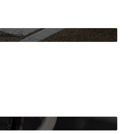
ekniker testas.
ör ditt fordon.