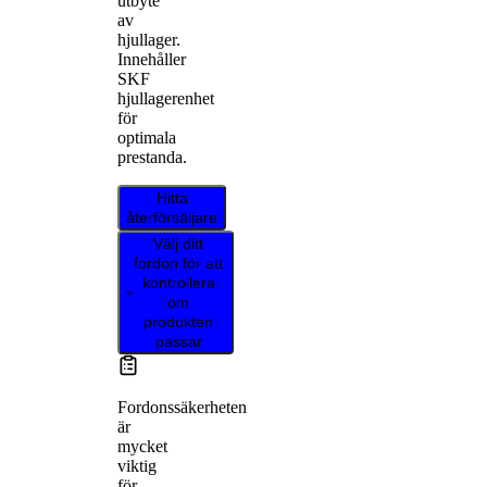
utbyte
av
hjullager.
Innehåller
SKF
hjullagerenhet
för
optimala
prestanda.
Hitta
återförsäljare
Välj ditt
fordon för att
kontrollera
om
produkten
passar
Fordonssäkerheten
är
mycket
viktig
för