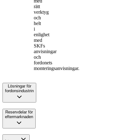
med
rätt
verktyg
och
helt
i
enlighet
med
SKFs
anvisningar
och
fordonets
monteringsanvisningar.
Lösningar för
fordonsindustrin
Reservdelar för
eftermarknaden