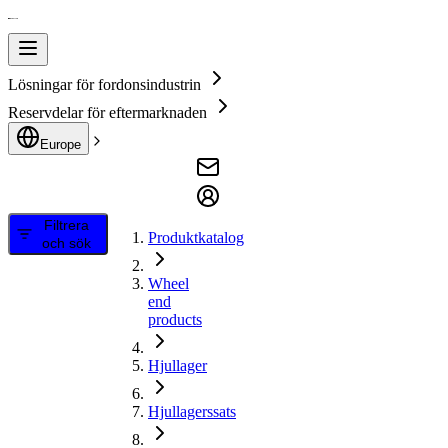
Lösningar för fordonsindustrin
Reservdelar för eftermarknaden
Europe
Filtrera
Produktkatalog
och sök
Wheel
end
products
Hjullager
Hjullagerssats