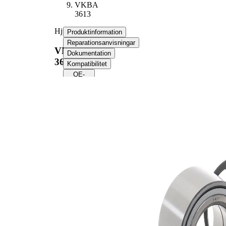
VKBA
3613
Hjullagerssats
Produktinformation
Reparationsanvisningar
VKBA
Dokumentation
3613
Kompatibilitet
OE-
nummer
Produktinformation
Egenskap
Värde
48
Bredd
mm
49
Innerdiameter
mm
84
Ytterdiameter
mm
Produktlista
Artikelnamn
Artikelnummer
Antal
Lager
SKF00594
1
Säkringsring
SKF00814
1