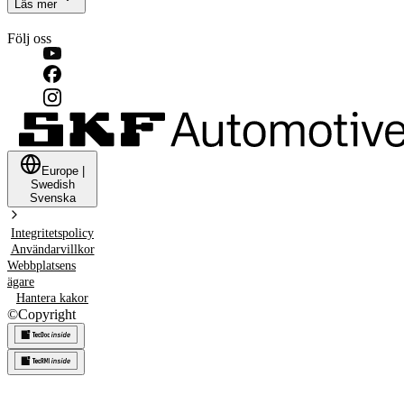
Läs mer
Följ oss
Europe
|
Swedish
Svenska
Integritetspolicy
Användarvillkor
Webbplatsens
ägare
Hantera kakor
©
Copyright