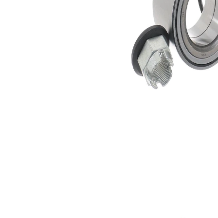
Mutter
SKF04747
1