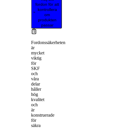
fordon för att
kontrollera
om
produkten
passar
Fordonssäkerheten
är
mycket
viktig
för
SKF
och
våra
delar
håller
hög
kvalitet
och
är
konstruerade
för
säkra