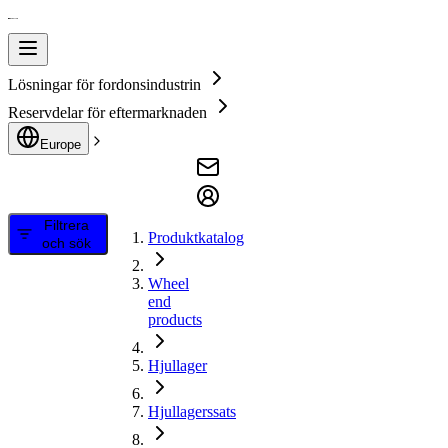
Lösningar för fordonsindustrin
Reservdelar för eftermarknaden
Europe
Filtrera
Produktkatalog
och sök
Wheel
end
products
Hjullager
Hjullagerssats