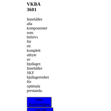
VKBA
3601
Innehåller
alla
komponenter
som
behövs
för
ett
komplett
utbyte
av
hjullager.
Innehåller
SKF
hjullagerenhet
för
optimala
prestanda.
Hitta
återförsäljare
Välj ditt