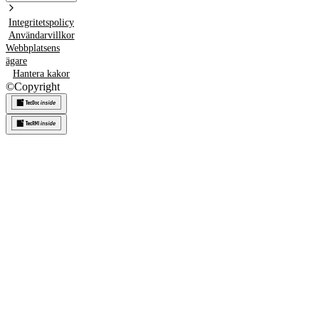
Integritetspolicy
Användarvillkor
Webbplatsens
ägare
Hantera kakor
©
Copyright