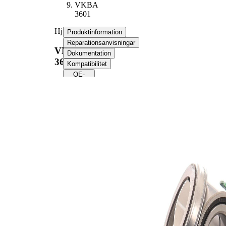
VKBA
3601
Hjullagerssats
Produktinformation
Reparationsanvisningar
VKBA
Dokumentation
3601
Kompatibilitet
OE-
nummer
Produktinformation
Egenskap
Värde
43
Bredd
mm
27
Innerdiameter
mm
53
Ytterdiameter
mm
Produktlista
Artikelnamn
Artikelnummer
Antal
Lager
SKF00592
1
Sensorring, ABS
SKF02269
1