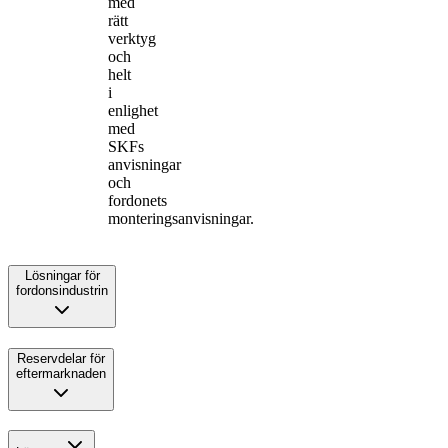
med
rätt
verktyg
och
helt
i
enlighet
med
SKFs
anvisningar
och
fordonets
monteringsanvisningar.
Lösningar för
fordonsindustrin
Reservdelar för
eftermarknaden