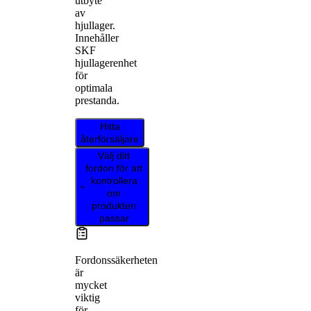
utbyte
av
hjullager.
Innehåller
SKF
hjullagerenhet
för
optimala
prestanda.
Hitta
återförsäljare
Välj ditt
fordon för att
kontrollera
om
produkten
passar
Fordonssäkerheten
är
mycket
viktig
för