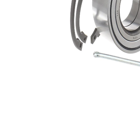
SKF02437
1
fastsättningselement