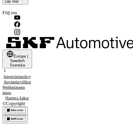
Läs mer
Följ oss
Europe
|
Swedish
Svenska
Integritetspolicy
Användarvillkor
Webbplatsens
ägare
Hantera kakor
©
Copyright