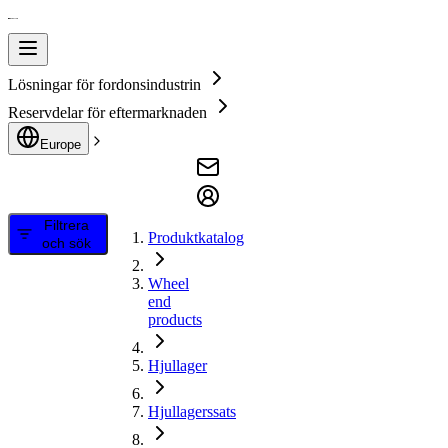
Lösningar för fordonsindustrin
Reservdelar för eftermarknaden
Europe
Filtrera
Produktkatalog
och sök
Wheel
end
products
Hjullager
Hjullagerssats