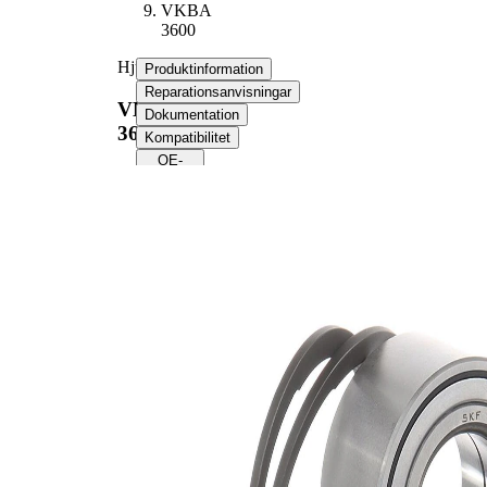
VKBA
3600
Hjullagerssats
Produktinformation
Reparationsanvisningar
VKBA
Dokumentation
3600
Kompatibilitet
OE-
nummer
Produktinformation
Egenskap
Värde
37
Bredd
mm
34
Innerdiameter
mm
67
Ytterdiameter
mm
Produktlista
Artikelnamn
Artikelnummer
Antal
Lager
SKF01937
1
Sortiment,