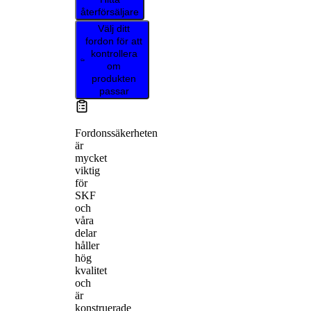
återförsäljare
Välj ditt
fordon för att
kontrollera
om
produkten
passar
Fordonssäkerheten
är
mycket
viktig
för
SKF
och
våra
delar
håller
hög
kvalitet
och
är
konstruerade