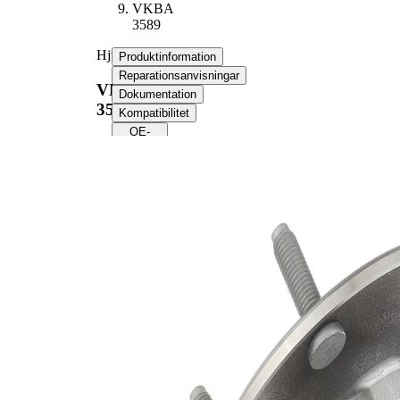
VKBA
3589
Hjullagerssats
Produktinformation
Reparationsanvisningar
VKBA
Dokumentation
3589
Kompatibilitet
OE-
nummer
Produktinformation
Egenskap
Värde
Antal fälghål
5
188
Flänsdiameter
mm
Produktlista
Artikelnamn
Artikelnummer
Antal
Lager
SKF02084
1
Mutter
SKF04756
1