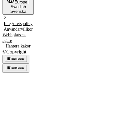
Europe
|
Swedish
Svenska
Integritetspolicy
Användarvillkor
Webbplatsens
ägare
Hantera kakor
©
Copyright