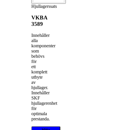
Hjullagerssats
VKBA
3589
Innehåller
alla
komponenter
som
behövs
för
ett
komplett
utbyte
av
hjullager.
Innehåller
SKF
hjullagerenhet
för
optimala
prestanda.
Hitta