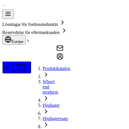
Lösningar för fordonsindustrin
Reservdelar för eftermarknaden
Europe
Filtrera
Produktkatalog
och sök
Wheel
end
products
Hjullager
Hjullagerssats