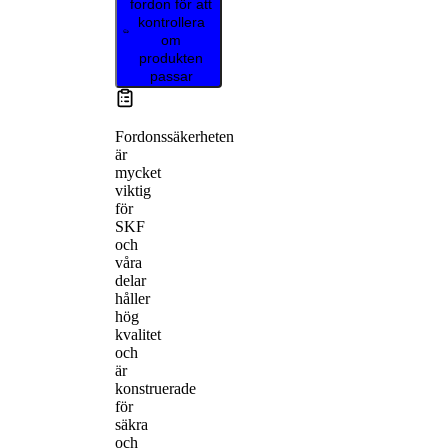
fordon för att
kontrollera
om
produkten
passar
Fordonssäkerheten
är
mycket
viktig
för
SKF
och
våra
delar
håller
hög
kvalitet
och
är
konstruerade
för
säkra
och