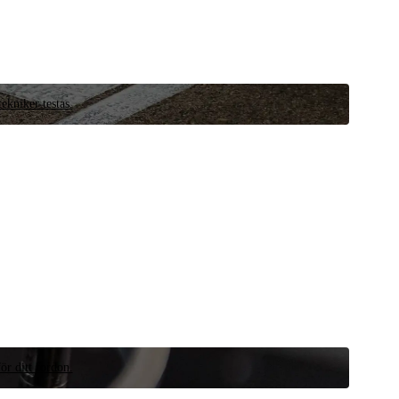
ekniker testas.
ör ditt fordon.