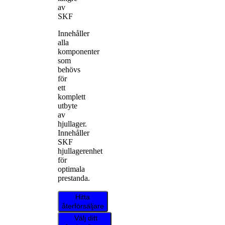
av
SKF
Innehåller
alla
komponenter
som
behövs
för
ett
komplett
utbyte
av
hjullager.
Innehåller
SKF
hjullagerenhet
för
optimala
prestanda.
Hitta
återförsäljare
Välj ditt