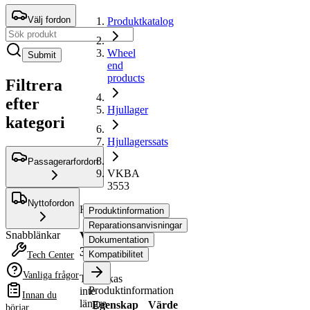
Välj fordon
Produktkatalog
Wheel
Submit
end
products
Filtrera
efter
Hjullager
kategori
Hjullagerssats
Passagerarfordon
VKBA
3553
Nyttofordon
Hjullagerssats
Produktinformation
Reparationsanvisningar
VKBA
Snabblänkar
Dokumentation
3553
Kompatibilitet
Tech Center
Vanliga frågor
Tillverkas
Produktinformation
inte
Innan du
längre
Egenskap
Värde
börjar