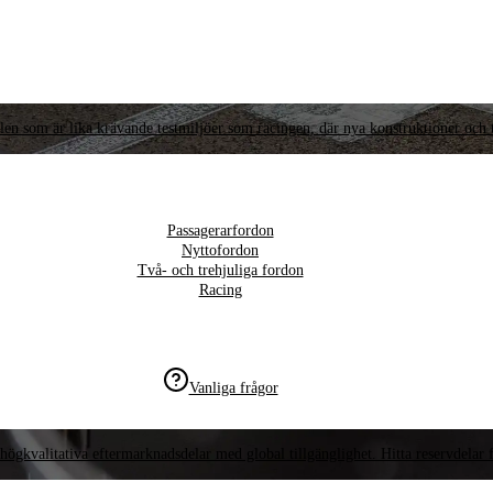
llen som är lika krävande testmiljöer som racingen, där nya konstruktioner och t
Passagerarfordon
Nyttofordon
Två- och trehjuliga fordon
Racing
Vanliga frågor
högkvalitativa eftermarknadsdelar med global tillgänglighet. Hitta reservdelar f