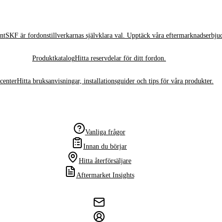
nt
SKF är fordonstillverkarnas självklara val. Upptäck våra eftermarknadserbju
Produktkatalog
Hitta reservdelar för ditt fordon.
center
Hitta bruksanvisningar, installationsguider och tips för våra produkter.
Vanliga frågor
Innan du börjar
Hitta återförsäljare
Aftermarket Insights