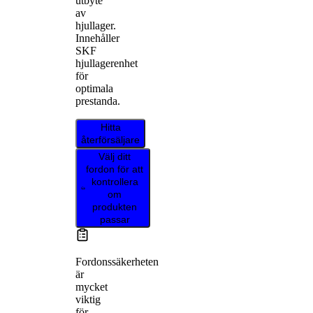
utbyte
av
hjullager.
Innehåller
SKF
hjullagerenhet
för
optimala
prestanda.
Hitta
återförsäljare
Välj ditt
fordon för att
kontrollera
om
produkten
passar
Fordonssäkerheten
är
mycket
viktig
för