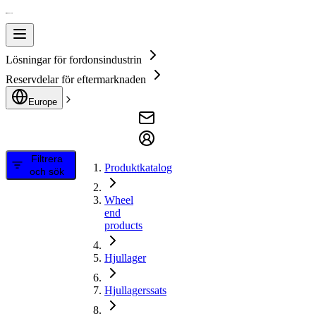
Lösningar för fordonsindustrin
Reservdelar för eftermarknaden
Europe
Filtrera
Produktkatalog
och sök
Wheel
end
products
Hjullager
Hjullagerssats