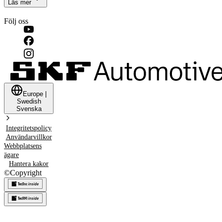
Läs mer
Följ oss
Europe
|
Swedish
Svenska
Integritetspolicy
Användarvillkor
Webbplatsens
ägare
Hantera kakor
©
Copyright