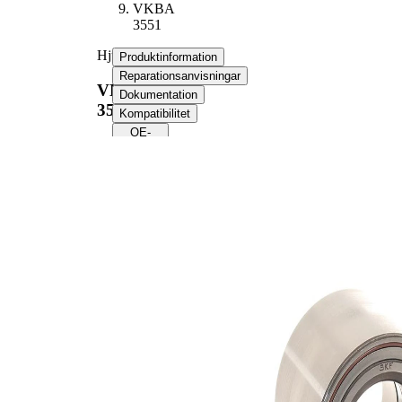
VKBA
3551
Hjullagerssats
Produktinformation
Reparationsanvisningar
VKBA
Dokumentation
3551
Kompatibilitet
OE-
nummer
Produktinformation
Egenskap
Värde
55
Bredd
mm
40
Innerdiameter
mm
73
Ytterdiameter
mm
Produktlista
Artikelnamn
Artikelnummer
Antal
Lager
SKF00586
1