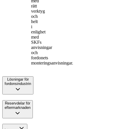
med
rätt
verktyg
och
helt
i
enlighet
med
SKFs
anvisningar
och
fordonets
monteringsanvisningar.
Lösningar för
fordonsindustrin
Reservdelar för
eftermarknaden