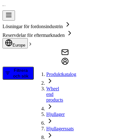
Lösningar för fordonsindustrin
Reservdelar för eftermarknaden
Europe
Filtrera
Produktkatalog
och sök
Wheel
end
products
Hjullager
Hjullagerssats