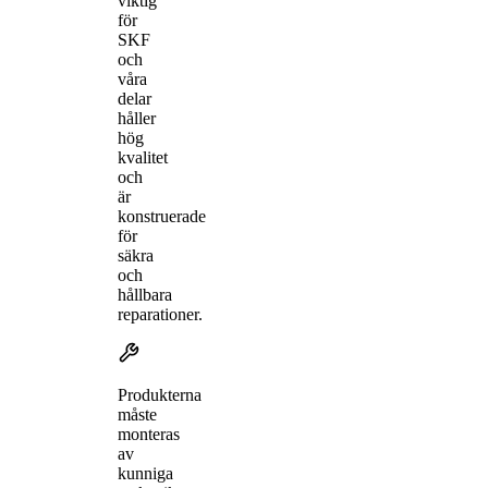
viktig
för
SKF
och
våra
delar
håller
hög
kvalitet
och
är
konstruerade
för
säkra
och
hållbara
reparationer.
Produkterna
måste
monteras
av
kunniga