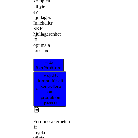
komplett
utbyte
av
hjullager.
Innehåller
SKF
hjullagerenhet
för
optimala
prestanda.
Hitta
återförsäljare
Välj ditt
fordon för att
kontrollera
om
produkten
passar
Fordonssäkerheten
är
mycket