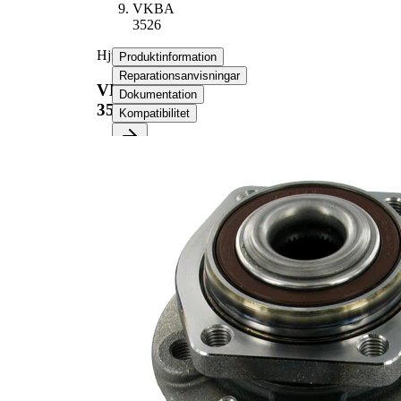
VKBA
3526
Hjullagerssats
Produktinformation
Reparationsanvisningar
VKBA
Dokumentation
3526
Kompatibilitet
Produktinformation
Egenskap
Värde
Antal fälghål
5
135
Flänsdiameter
mm
Produktlista
Artikelnamn
Artikelnummer
Antal
Lager
SKF00378
1
Sortiment,
SKF02495
1
fastsättningselement