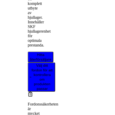
komplett
utbyte
av
hjullager.
Innehåller
SKF
hjullagerenhet
för
optimala
prestanda.
Hitta
återförsäljare
Välj ditt
fordon för att
kontrollera
om
produkten
passar
Fordonssäkerheten
är
mycket