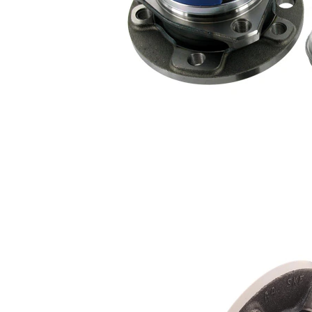
Sortiment,
SKF02420
1
fastsättningselement