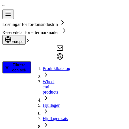
Lösningar för fordonsindustrin
Reservdelar för eftermarknaden
Europe
Filtrera
Produktkatalog
och sök
Wheel
end
products
Hjullager
Hjullagerssats