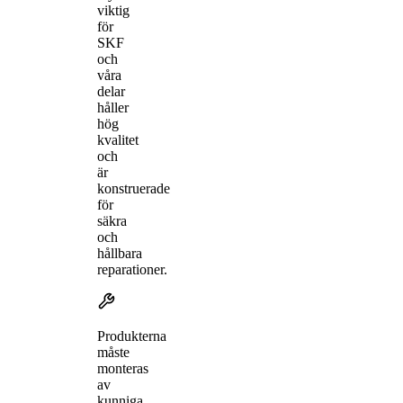
viktig
för
SKF
och
våra
delar
håller
hög
kvalitet
och
är
konstruerade
för
säkra
och
hållbara
reparationer.
Produkterna
måste
monteras
av
kunniga