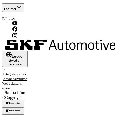
Läs mer
Följ oss
Europe
|
Swedish
Svenska
Integritetspolicy
Användarvillkor
Webbplatsens
ägare
Hantera kakor
©
Copyright