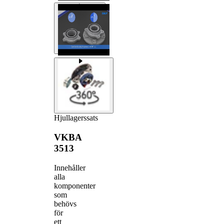
Hjullagerssats
VKBA
3513
Innehåller
alla
komponenter
som
behövs
för
ett