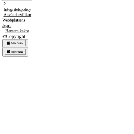
Integritetspolicy
Användarvillkor
Webbplatsens
ägare
Hantera kakor
©
Copyright