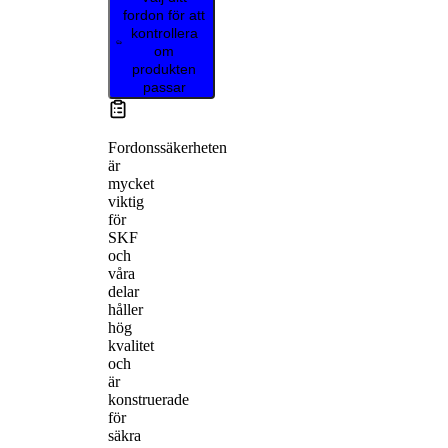
fordon för att
kontrollera
om
produkten
passar
Fordonssäkerheten
är
mycket
viktig
för
SKF
och
våra
delar
håller
hög
kvalitet
och
är
konstruerade
för
säkra