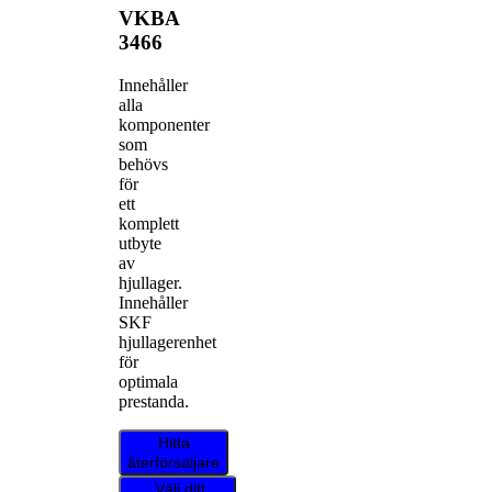
VKBA
3466
Innehåller
alla
komponenter
som
behövs
för
ett
komplett
utbyte
av
hjullager.
Innehåller
SKF
hjullagerenhet
för
optimala
prestanda.
Hitta
återförsäljare
Välj ditt