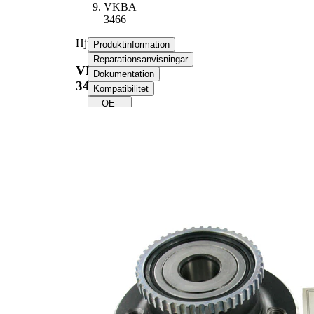
VKBA
3466
Hjullagerssats
Produktinformation
Reparationsanvisningar
VKBA
Dokumentation
3466
Kompatibilitet
OE-
nummer
Produktinformation
Egenskap
Värde
Antal fälghål
4
Flänsdiameter
132,8 mm
med
Kompletteringsartikel/tilläggsinfo
ABS-
2
sensorring
Produktlista
Artikelnamn
Artikelnummer
Antal
Lager
SKF00316
1
Mutter
SKF04513
1