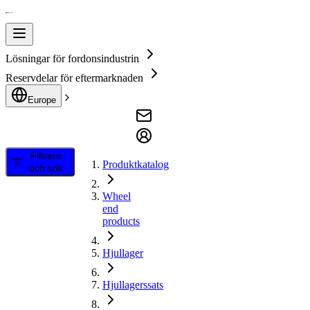
Lösningar för fordonsindustrin
Reservdelar för eftermarknaden
Europe
Filtrera
Produktkatalog
och sök
Wheel
end
products
Hjullager
Hjullagerssats