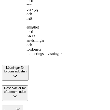
med
rätt
verktyg
och
helt
i
enlighet
med
SKFs
anvisningar
och
fordonets
monteringsanvisningar.
Lösningar för
fordonsindustrin
Reservdelar för
eftermarknaden