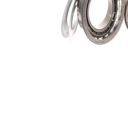
25,0
Innerdiameter 1
mm
41,3
Innerdiameter 2
mm
Produktlista
Artikelnamn
Artikelnummer
Antal
Lager
SKF01091
1
Lager
SKF01328
1
Sortiment,
SKF02505
1
fastsättningselement