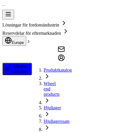
Lösningar för fordonsindustrin
Reservdelar för eftermarknaden
Europe
Filtrera
Produktkatalog
och sök
Wheel
end
products
Hjullager
Hjullagerssats