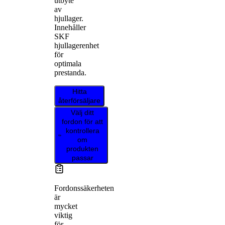
utbyte
av
hjullager.
Innehåller
SKF
hjullagerenhet
för
optimala
prestanda.
Hitta
återförsäljare
Välj ditt
fordon för att
kontrollera
om
produkten
passar
Fordonssäkerheten
är
mycket
viktig
för