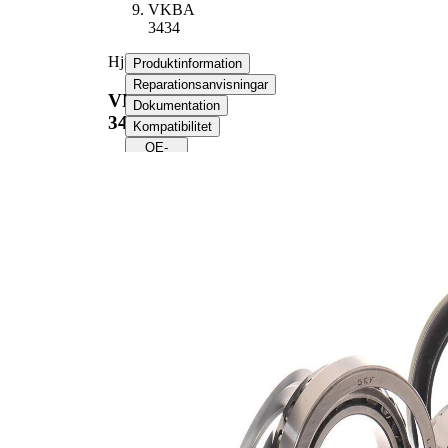
VKBA
3434
Hjullagerssats
Produktinformation
Reparationsanvisningar
VKBA
Dokumentation
3434
Kompatibilitet
OE-
nummer
Produktinformation
Egenskap
Värde
22,0
Bredd 1
mm
20,0
Bredd 2
mm
Kompletteringsartikel/tilläggsinfo
med
2
packbox
52,0
Ytterdiameter 1
mm
73,4
Ytterdiameter 2
mm