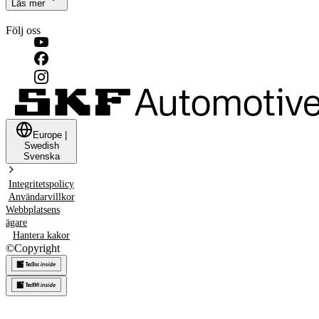
Läs mer
Följ oss
Europe
|
Swedish
Svenska
Integritetspolicy
Användarvillkor
Webbplatsens
ägare
Hantera kakor
©
Copyright