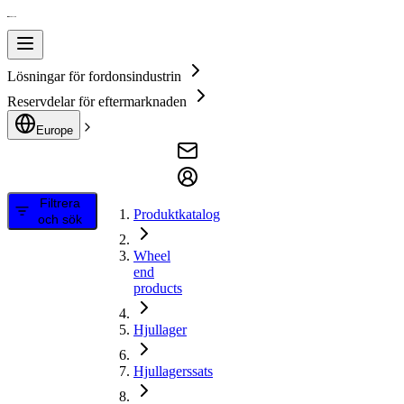
Lösningar för fordonsindustrin
Reservdelar för eftermarknaden
Europe
Filtrera
Produktkatalog
och sök
Wheel
end
products
Hjullager
Hjullagerssats