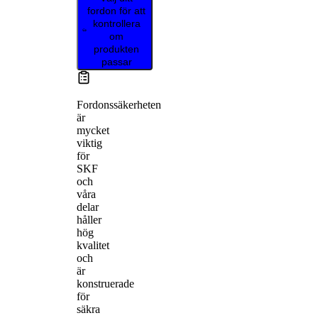
fordon för att
kontrollera
om
produkten
passar
Fordonssäkerheten
är
mycket
viktig
för
SKF
och
våra
delar
håller
hög
kvalitet
och
är
konstruerade
för
säkra