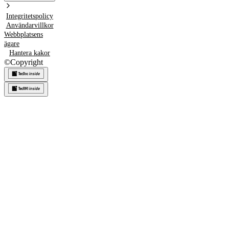
Integritetspolicy
Användarvillkor
Webbplatsens
ägare
Hantera kakor
©
Copyright