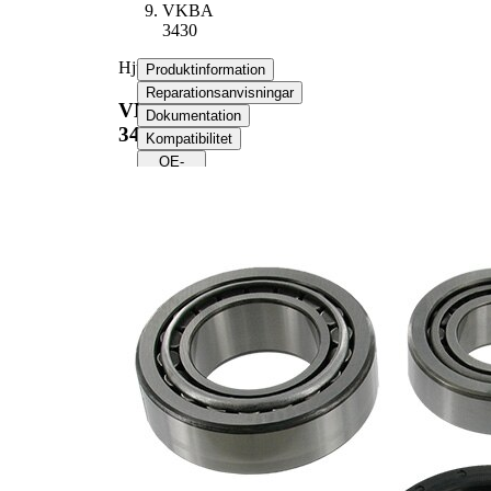
VKBA
3430
Hjullagerssats
Produktinformation
Reparationsanvisningar
VKBA
Dokumentation
3430
Kompatibilitet
OE-
nummer
Produktinformation
Egenskap
Värde
21,3
Bredd 1
mm
Bredd 2
26 mm
Kompletteringsartikel/tilläggsinfo
med
2
packbox
62,0
Ytterdiameter 1
mm
Ytterdiameter 2
75 mm
30,0
Innerdiameter 1
mm