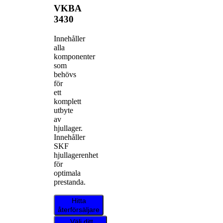
VKBA
3430
Innehåller
alla
komponenter
som
behövs
för
ett
komplett
utbyte
av
hjullager.
Innehåller
SKF
hjullagerenhet
för
optimala
prestanda.
Hitta
återförsäljare
Välj ditt