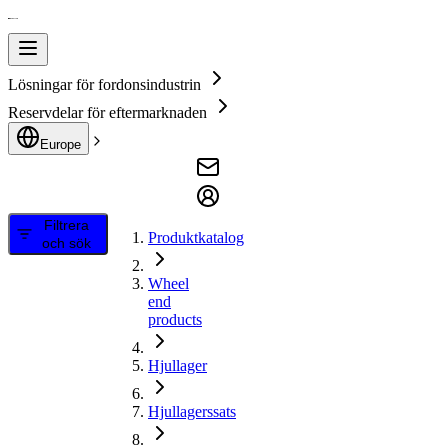
Lösningar för fordonsindustrin
Reservdelar för eftermarknaden
Europe
Filtrera
Produktkatalog
och sök
Wheel
end
products
Hjullager
Hjullagerssats