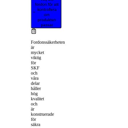
fordon för att
kontrollera
om
produkten
passar
Fordonssäkerheten
är
mycket
viktig
för
SKF
och
våra
delar
håller
hög
kvalitet
och
är
konstruerade
för
säkra