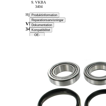
VKBA
3404
Hjullagerssats
Produktinformation
Reparationsanvisningar
VKBA
Dokumentation
3404
Kompatibilitet
OE-
nummer
Produktinformation
Egenskap
Värde
21,5
Bredd 1
mm
18,5
Bredd 2
mm
Kompletteringsartikel/tilläggsinfo
med
2
packbox
Ytterdiameter 1
75 mm
Ytterdiameter 2
75 mm
Innerdiameter 1
46 mm
Innerdiameter 2
45 mm