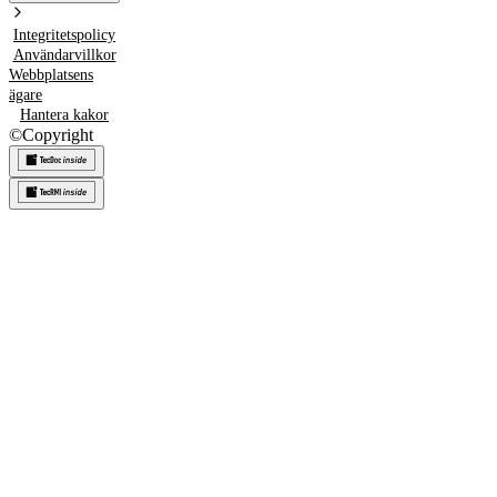
Integritetspolicy
Användarvillkor
Webbplatsens
ägare
Hantera kakor
©
Copyright