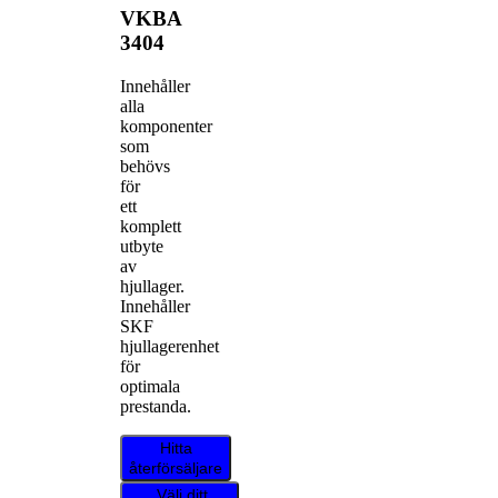
VKBA
3404
Innehåller
alla
komponenter
som
behövs
för
ett
komplett
utbyte
av
hjullager.
Innehåller
SKF
hjullagerenhet
för
optimala
prestanda.
Hitta
återförsäljare
Välj ditt