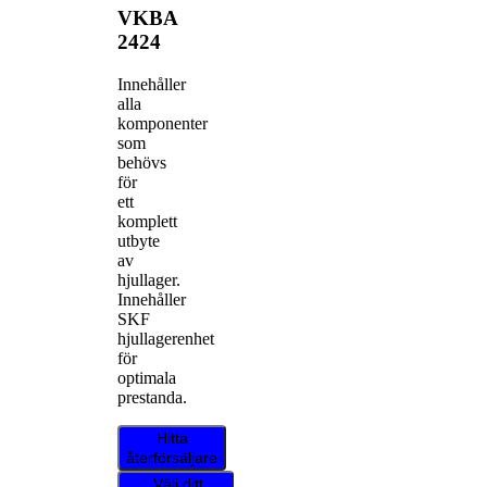
VKBA
2424
Innehåller
alla
komponenter
som
behövs
för
ett
komplett
utbyte
av
hjullager.
Innehåller
SKF
hjullagerenhet
för
optimala
prestanda.
Hitta
återförsäljare
Välj ditt