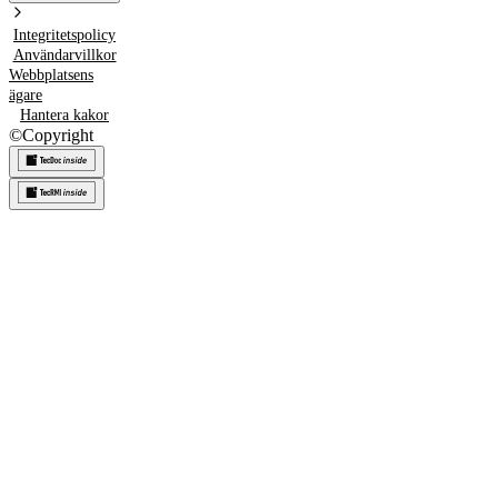
Integritetspolicy
Användarvillkor
Webbplatsens
ägare
Hantera kakor
©
Copyright