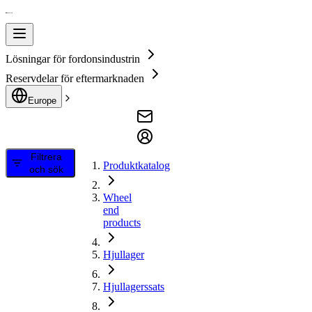
Lösningar för fordonsindustrin
Reservdelar för eftermarknaden
Europe
Filtrera
Produktkatalog
och sök
Wheel
end
products
Hjullager
Hjullagerssats