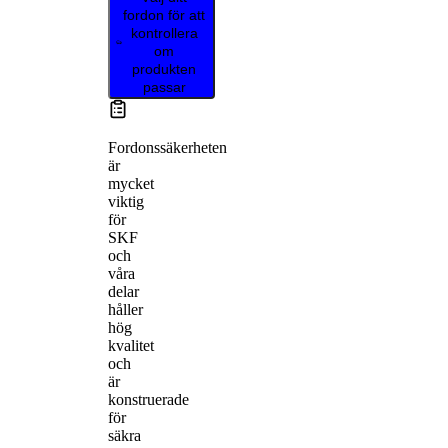
fordon för att
kontrollera
om
produkten
passar
Fordonssäkerheten
är
mycket
viktig
för
SKF
och
våra
delar
håller
hög
kvalitet
och
är
konstruerade
för
säkra