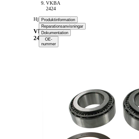
VKBA
2424
Hjullagerssats
Produktinformation
Reparationsanvisningar
VKBA
Dokumentation
2424
OE-
nummer
Produktinformation
Egenskap
Värde
45
Bredd 1
mm
41
Bredd 2
mm
Ytterdiameter
150
1
mm
Ytterdiameter
120
2
mm
Innerdiameter
90
1
mm
Innerdiameter
65