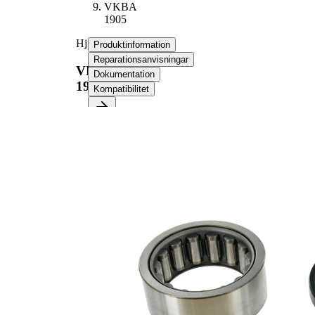
VKBA
1905
Hjullagerssats
Produktinformation
Reparationsanvisningar
VKBA
Dokumentation
1905
Kompatibilitet
Produktinformation
Egenskap
Värde
Bredd
27 mm
Innerdiameter
48 mm
Ytterdiameter
71 mm
Kompletteringsartikel/tilläggsinfo
med
2
packbox
Produktlista
Artikelnamn
Artikelnummer
Antal
Lager
SKF01418
1
Packbox
SKF03489
1
Packning /
SKF04383
1
Tätning