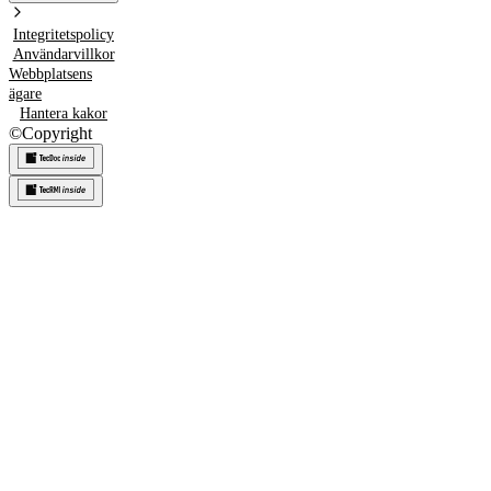
Integritetspolicy
Användarvillkor
Webbplatsens
ägare
Hantera kakor
©
Copyright