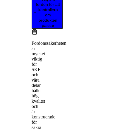
fordon för att
kontrollera
om
produkten
passar
Fordonssäkerheten
är
mycket
viktig
för
SKF
och
våra
delar
håller
hög
kvalitet
och
är
konstruerade
för
säkra