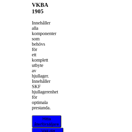
VKBA
1905
Innehåller
alla
komponenter
som
behövs
för
ett
komplett
utbyte
av
hjullager.
Innehåller
SKF
hjullagerenhet
för
optimala
prestanda.
Hitta
återförsäljare
Välj ditt