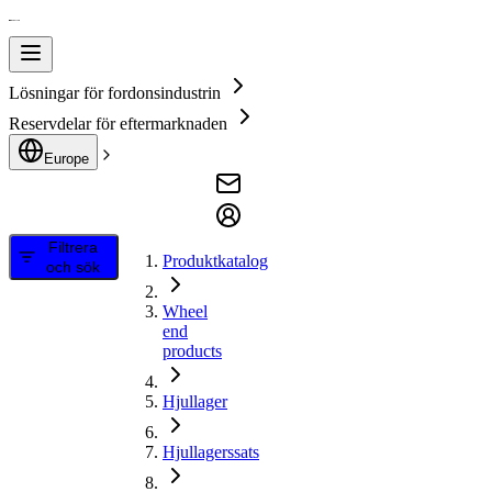
Lösningar för fordonsindustrin
Reservdelar för eftermarknaden
Europe
Filtrera
Produktkatalog
och sök
Wheel
end
products
Hjullager
Hjullagerssats