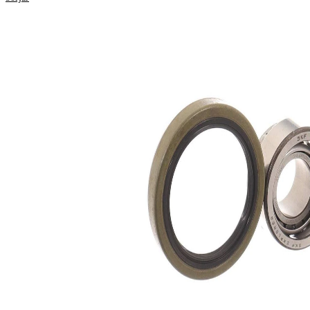
Produktinformation
Egenskap
Värde
19,0
Bredd 1
mm
22,0
Bredd 2
mm
Kompletteringsartikel/tilläggsinfo
med
2
packbox
68,0
Ytterdiameter 1
mm
52,0
Ytterdiameter 2
mm
40,0
Innerdiameter 1
mm
25,0
Innerdiameter 2
mm
Produktlista
Artikelnamn
Artikelnummer
Antal
Lager
SKF01289
1
Lager
SKF01327
1
Packbox
SKF03604
1