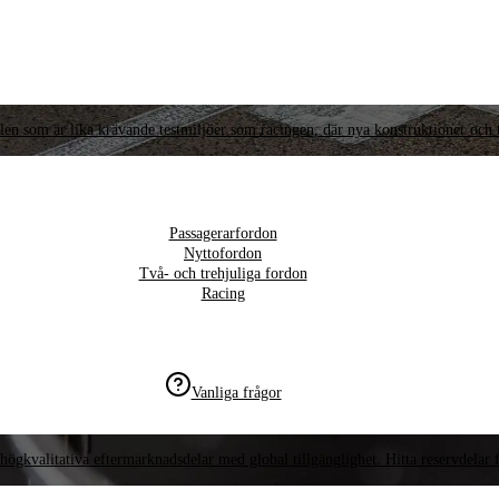
llen som är lika krävande testmiljöer som racingen, där nya konstruktioner och t
Passagerarfordon
Nyttofordon
Två- och trehjuliga fordon
Racing
Vanliga frågor
högkvalitativa eftermarknadsdelar med global tillgänglighet. Hitta reservdelar f