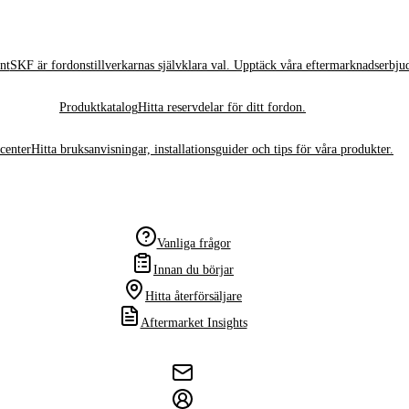
nt
SKF är fordonstillverkarnas självklara val. Upptäck våra eftermarknadserbju
Produktkatalog
Hitta reservdelar för ditt fordon.
center
Hitta bruksanvisningar, installationsguider och tips för våra produkter.
Vanliga frågor
Innan du börjar
Hitta återförsäljare
Aftermarket Insights