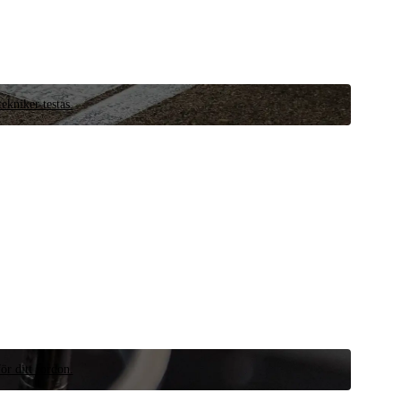
ekniker testas.
ör ditt fordon.