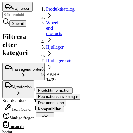
Välj fordon
Produktkatalog
Wheel
Submit
end
products
Filtrera
efter
Hjullager
kategori
Hjullagerssats
Passagerarfordon
VKBA
1499
Nyttofordon
Hjullagerssats
Produktinformation
Reparationsanvisningar
VKBA
Snabblänkar
Dokumentation
1499
Kompatibilitet
Tech Center
OE-
Vanliga frågor
nummer
Innan du
börjar