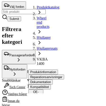
Välj fordon
Produktkatalog
Wheel
Submit
end
products
Filtrera
efter
Hjullager
kategori
Hjullagerssats
Passagerarfordon
VKBA
1400
Nyttofordon
Hjullagerssats
Produktinformation
Reparationsanvisningar
VKBA
Snabblänkar
Dokumentation
1400
Kompatibilitet
Tech Center
OE-
Vanliga frågor
nummer
Innan du
börjar