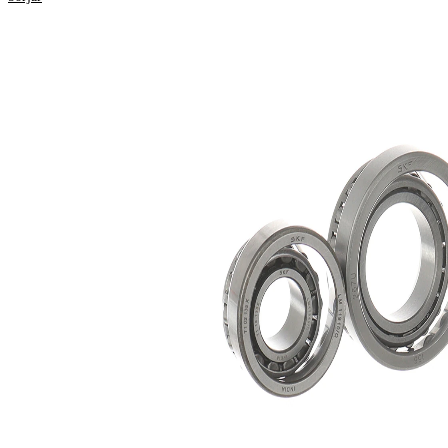
Produktinformation
Egenskap
Värde
15,5
Bredd 1
mm
16,7
Bredd 2
mm
Kompletteringsartikel/tilläggsinfo
med
2
packbox
45,2
Ytterdiameter 1
mm
59,1
Ytterdiameter 2
mm
Innerdiameter 1
19 mm
31,7
Innerdiameter 2
mm
Produktlista
Artikelnamn
Artikelnummer
Antal
Lager
SKF01152
1
Lager
SKF01215
1
Packbox
SKF03457
1