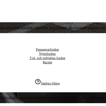
llen som är lika krävande testmiljöer som racingen, där nya konstruktioner och t
Passagerarfordon
Nyttofordon
Två- och trehjuliga fordon
Racing
Vanliga frågor
högkvalitativa eftermarknadsdelar med global tillgänglighet. Hitta reservdelar f