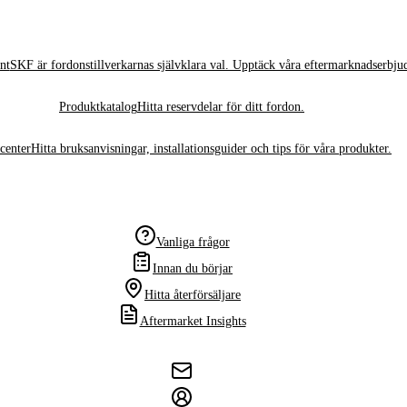
nt
SKF är fordonstillverkarnas självklara val. Upptäck våra eftermarknadserbju
Produktkatalog
Hitta reservdelar för ditt fordon.
center
Hitta bruksanvisningar, installationsguider och tips för våra produkter.
Vanliga frågor
Innan du börjar
Hitta återförsäljare
Aftermarket Insights