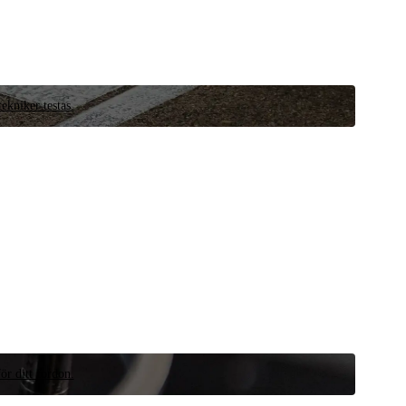
ekniker testas.
ör ditt fordon.