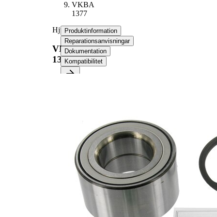
VKBA
1377
Hjullagerssats
Produktinformation
Reparationsanvisningar
VKBA
Dokumentation
1377
Kompatibilitet
Produktinformation
Egenskap
Värde
40
Bredd
mm
38
Innerdiameter
mm
72
Ytterdiameter
mm
Produktlista
Artikelnamn
Artikelnummer
Antal
Säkringsring
SKF00853
1
Lager
SKF02052
1
Mutter
SKF04480
1