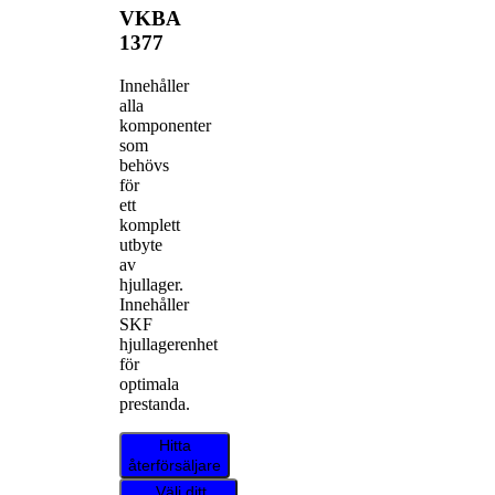
VKBA
1377
Innehåller
alla
komponenter
som
behövs
för
ett
komplett
utbyte
av
hjullager.
Innehåller
SKF
hjullagerenhet
för
optimala
prestanda.
Hitta
återförsäljare
Välj ditt