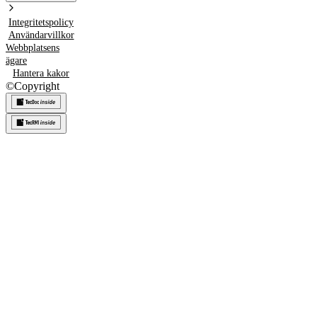
Integritetspolicy
Användarvillkor
Webbplatsens
ägare
Hantera kakor
©
Copyright