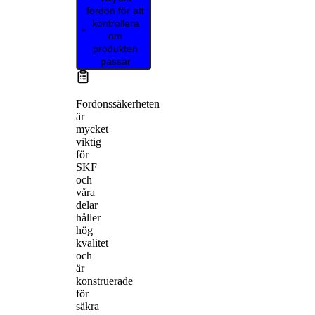
fordon för att
kontrollera
om
produkten
passar
Fordonssäkerheten
är
mycket
viktig
för
SKF
och
våra
delar
håller
hög
kvalitet
och
är
konstruerade
för
säkra