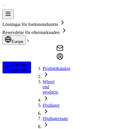
Lösningar för fordonsindustrin
Reservdelar för eftermarknaden
Europe
Filtrera
Produktkatalog
och sök
Wheel
end
products
Hjullager
Hjullagerssats