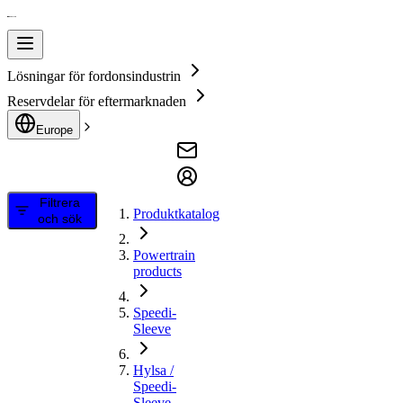
Lösningar för fordonsindustrin
Reservdelar för eftermarknaden
Europe
Filtrera
Produktkatalog
och sök
Powertrain
products
Speedi-
Sleeve
Hylsa /
Speedi-
Sleeve