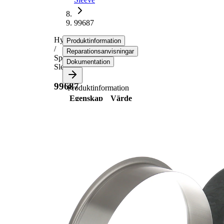
99687
Hylsa
Produktinformation
/
Reparationsanvisningar
Speedi-
Dokumentation
Sleeve
99687
Produktinformation
Egenskap
Värde
187,00
Flänsdiameter
mm
27,99
Bredd 1
mm
32,00
Bredd 2
mm
för
175,01
axeldiameter
mm
35,00
Insticksdjup
mm