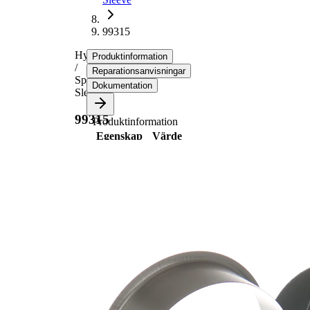
99315
Hylsa
Produktinformation
/
Reparationsanvisningar
Speedi-
Dokumentation
Sleeve
99315
Produktinformation
Egenskap
Värde
89,99
Flänsdiameter
mm
21,01
Bredd 1
mm
24,00
Bredd 2
mm
för
80,01
axeldiameter
mm
34,93
Insticksdjup
mm