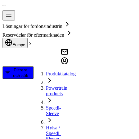
Lösningar för fordonsindustrin
Reservdelar för eftermarknaden
Europe
Filtrera
Produktkatalog
och sök
Powertrain
products
Speedi-
Sleeve
Hylsa /
Speedi-
Sleeve