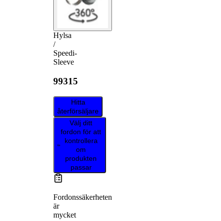
Hylsa
/
Speedi-
Sleeve
99315
Hitta
återförsäljare
Välj ditt
fordon för att
kontrollera
om
produkten
passar
Fordonssäkerheten
är
mycket