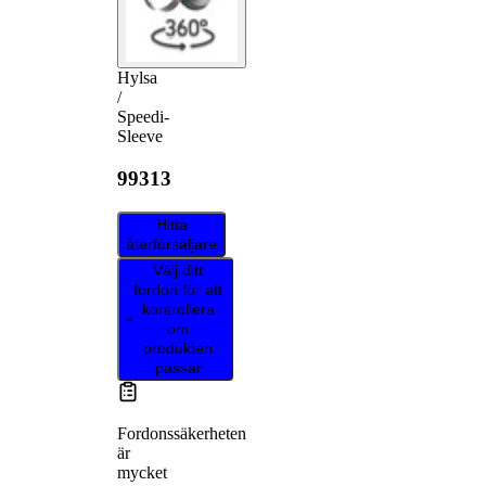
Hylsa
/
Speedi-
Sleeve
99313
Hitta
återförsäljare
Välj ditt
fordon för att
kontrollera
om
produkten
passar
Fordonssäkerheten
är
mycket