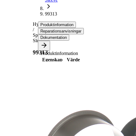
99313
Hylsa
Produktinformation
/
Reparationsanvisningar
Speedi-
Dokumentation
Sleeve
99313
Produktinformation
Egenskap
Värde
89,92
Flänsdiameter
mm
19,05
Bredd 1
mm
22,50
Bredd 2
mm
för
80,01
axeldiameter
mm
34,93
Insticksdjup
mm