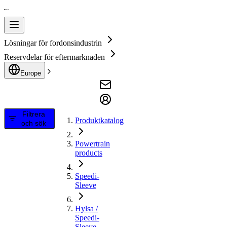
Lösningar för fordonsindustrin
Reservdelar för eftermarknaden
Europe
Filtrera
Produktkatalog
och sök
Powertrain
products
Speedi-
Sleeve
Hylsa /
Speedi-
Sleeve