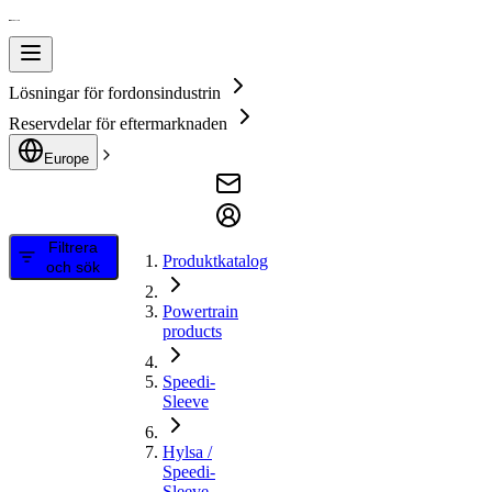
Lösningar för fordonsindustrin
Reservdelar för eftermarknaden
Europe
Filtrera
Produktkatalog
och sök
Powertrain
products
Speedi-
Sleeve
Hylsa /
Speedi-
Sleeve