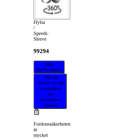
Hylsa
/
Speedi-
Sleeve
99294
Hitta
återförsäljare
Välj ditt
fordon för att
kontrollera
om
produkten
passar
Fordonssäkerheten
är
mycket