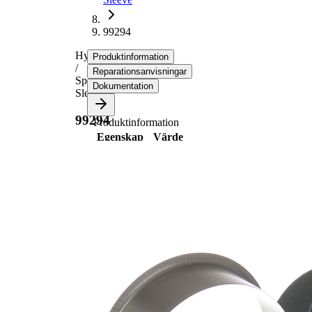
99294
Hylsa
Produktinformation
/
Reparationsanvisningar
Speedi-
Dokumentation
Sleeve
99294
Produktinformation
Egenskap
Värde
83,95
Flänsdiameter
mm
22,00
Bredd 1
mm
26,01
Bredd 2
mm
för
75,01
axeldiameter
mm
33,35
Insticksdjup
mm