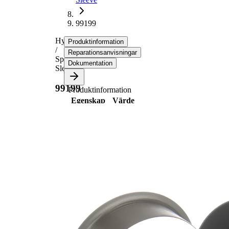
99199
Hylsa
Produktinformation
/
Reparationsanvisningar
Speedi-
Dokumentation
Sleeve
99199
Produktinformation
Egenskap
Värde
61,11
Flänsdiameter
mm
14,30
Bredd 1
mm
17,48
Bredd 2
mm
för
50,80
axeldiameter
mm
25,40
Insticksdjup
mm