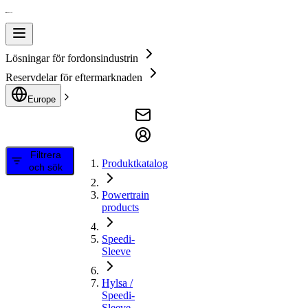
Lösningar för fordonsindustrin
Reservdelar för eftermarknaden
Europe
Filtrera
Produktkatalog
och sök
Powertrain
products
Speedi-
Sleeve
Hylsa /
Speedi-
Sleeve