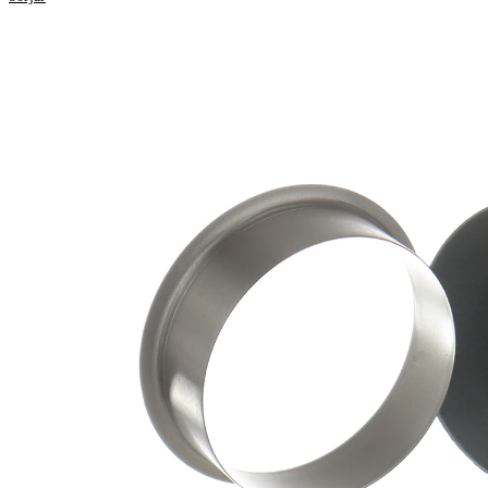
53,01
Flänsdiameter
mm
14,00
Bredd 1
mm
16,99
Bredd 2
mm
för
45,01
axeldiameter
mm
20,63
Insticksdjup
mm