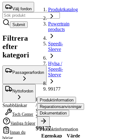
Välj fordon
Produktkatalog
Powertrain
Submit
products
Filtrera
Speedi-
efter
Sleeve
kategori
Hylsa /
Speedi-
Passagerarfordon
Sleeve
99177
Nyttofordon
Hylsa
Produktinformation
/
Snabblänkar
Reparationsanvisningar
Speedi-
Dokumentation
Tech Center
Sleeve
Vanliga frågor
99177
Produktinformation
Innan du
Egenskap
Värde
börjar