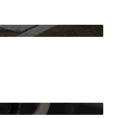
ekniker testas.
ör ditt fordon.