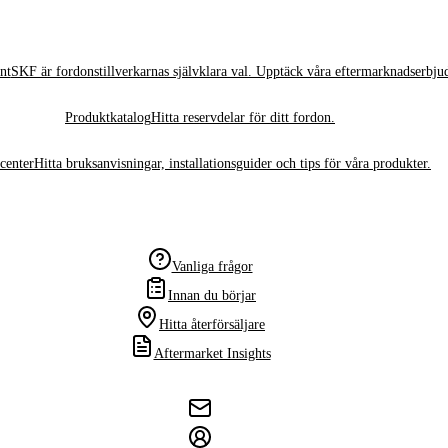
nt
SKF är fordonstillverkarnas självklara val. Upptäck våra eftermarknadserbju
Produktkatalog
Hitta reservdelar för ditt fordon.
center
Hitta bruksanvisningar, installationsguider och tips för våra produkter.
Vanliga frågor
Innan du börjar
Hitta återförsäljare
Aftermarket Insights