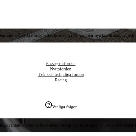
llen som är lika krävande testmiljöer som racingen, där nya konstruktioner och t
Passagerarfordon
Nyttofordon
Två- och trehjuliga fordon
Racing
Vanliga frågor
högkvalitativa eftermarknadsdelar med global tillgänglighet. Hitta reservdelar f